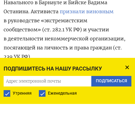
Навального в Барнауле и Бийске Вадима
Останина. Активиста
признали виновным
в
руководстве «экстремистским
сообществом»
(ст. 282.1 УК РФ) и участии
в деятельности некоммерческой организации,
посягающей на личность и права граждан (ст.
239 УК РФ).
ПОДПИШИТЕСЬ НА НАШУ РАССЫЛКУ
Вадима Останина вместе с тремя бывшими
ПОДПИСАТЬСЯ
руководителями штабов задержали в декабре
2021 года. Изначально ему был назначен запрет
Утренняя
Еженедельная
на определенные действия, однако через
несколько месяцев его перевели в следственный
изолятор, обвинив в попытке побега.
Основанием для уголовного преследования стала