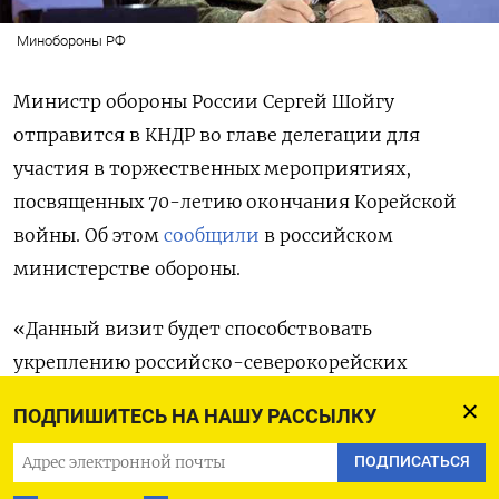
Минобороны РФ
Министр обороны России Сергей Шойгу
отправится в КНДР во главе делегации для
участия в торжественных мероприятиях,
посвященных 70-летию окончания Корейской
войны. Об этом
сообщили
в российском
министерстве обороны.
«Данный визит будет способствовать
укреплению российско-северокорейских
военных связей и станет важным этапом
ПОДПИШИТЕСЬ НА НАШУ РАССЫЛКУ
развития сотрудничества между двумя
странами», — заявили в ведомстве. Это первый
ПОДПИСАТЬСЯ
визит Шойгу в КНДР.