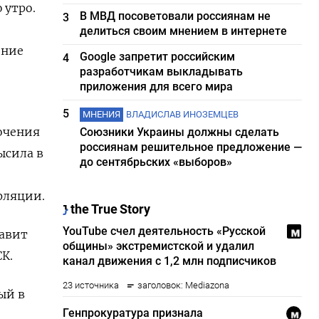
 утро.
В МВД посоветовали россиянам не
3
делиться своим мнением в интернете
ение
Google запретит российским
4
разработчикам выкладывать
приложения для всего мира
5
МНЕНИЯ
ВЛАДИСЛАВ ИНОЗЕМЦЕВ
точения
Союзники Украины должны сделать
россиянам решительное предложение —
ысила в
до сентябрьских «выборов»
фляции.
тавит
К.
ый в