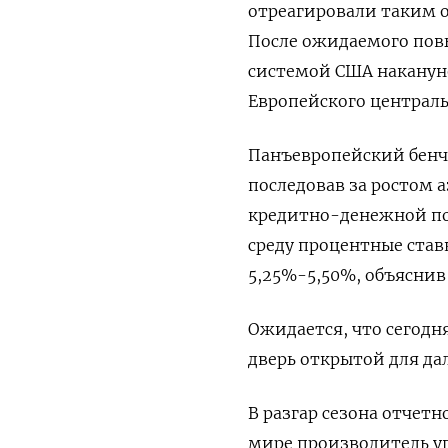
отреагировали таким 
После ожидаемого пов
системой США наканун
Европейского централь
Панъевропейский бенчм
последовав за ростом 
кредитно-денежной пол
среду процентные став
5,25%-5,50%, объясни
Ожидается, что сегодн
дверь открытой для да
В разгар сезона отчет
мире производитель у