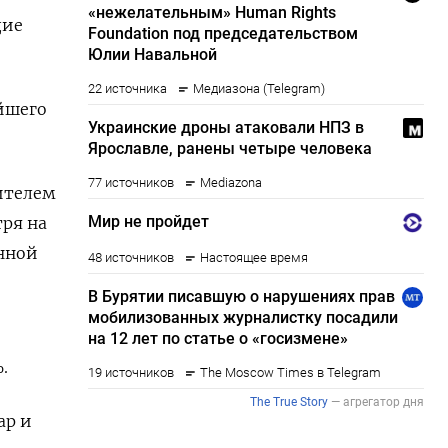
дие
ейшего
ителем
тря на
нной
.
ар и