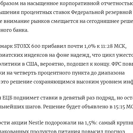
образом на насыщенное корпоративной отчетностью
ышения процентных ставок Федеральной резервной
е внимание рынков смещается на сегодняшнее реш
ного банка.
арк STOXX 600 прибавил почти 1,0% к 11:28 МСК,
азиатских индексов на фоне надежд, что цикл ужес
итики в США, вероятно, подошел к концу. ФРС пов
ки на четверть процентного пункта до диапазона
в это решение сохраняющимся высоким уровнем ин
я ЕЦБ поднимет ставки в девятый раз подряд, но ос
льнейших шагов. Решение будет объявлено в 15:15 МС
ности акции Nestle подорожали на 1,5%: самый крупн
пакованных продуктов питания повысил прогноз