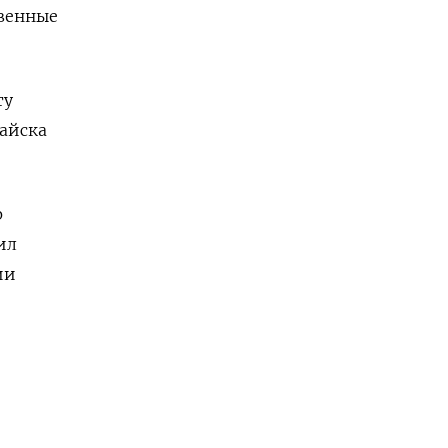
твенные
ту
тайска
р
ил
ии