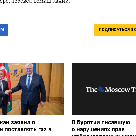
лоре, перевел Томаш Каник)
АМ
ПОДПИСАТЬСЯ В 
жан заявил о
В Бурятии писавшую
и поставлять газ в
о нарушениях прав