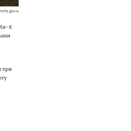
mchs.gov.ru
Ми-8.
вами
л при
рту