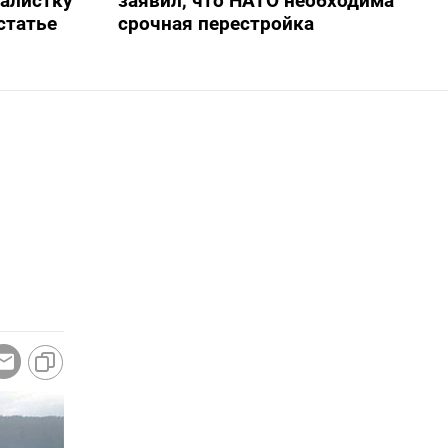
алистку
заявил, что НАТО необходима
статье
срочная перестройка