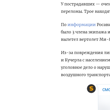
У пострадавших — оче
переломы. Трое находя
По
информации
Росави
было 3 члена экипажа 
вылетел вертолет Ми-8
Из-за повреждения лин
и Кучерла с население
уголовное дело о нару
воздушного транспорта