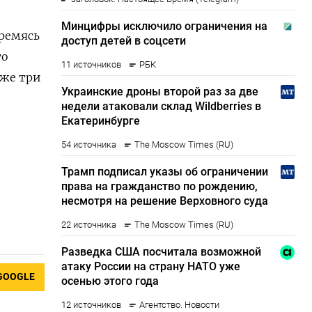
тремясь
то
уже три
GOOGLE