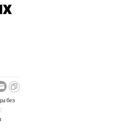
их
ды без
й
я