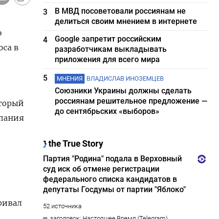
В МВД посоветовали россиянам не
3
делиться своим мнением в интернете
о
Google запретит российским
4
оса в
разработчикам выкладывать
приложения для всего мира
5
МНЕНИЯ
ВЛАДИСЛАВ ИНОЗЕМЦЕВ
Союзники Украины должны сделать
россиянам решительное предложение —
оторый
до сентябрьских «выборов»
мпания
ривал