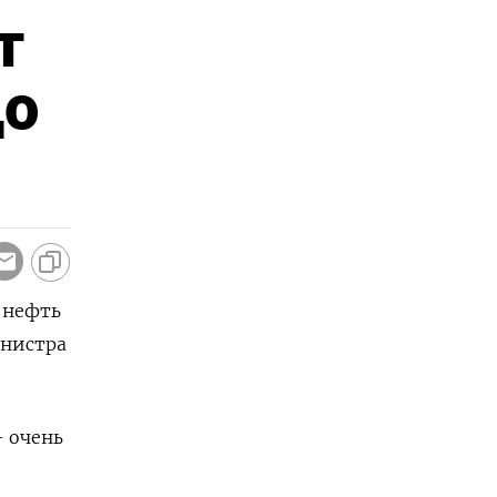
т
до
 нефть
инистра
- очень