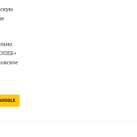
йскую
ые
льно.
 ОПЕК+
ковское
GOOGLE