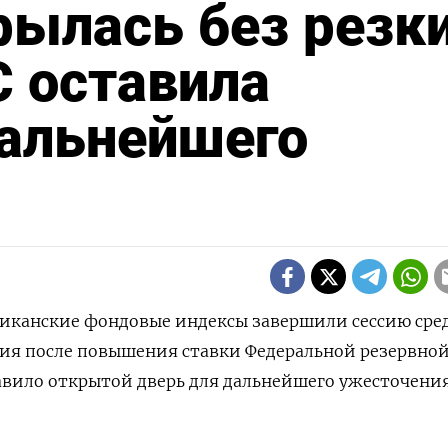
рылась без резк
 оставила
альнейшего
риканские фондовые индексы завершили сессию сре
ия после повышения ставки Федеральной резервно
авило открытой дверь для дальнейшего ужесточени