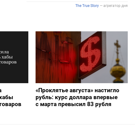
а
«Проклятье августа» настигло
 хабы
рубль: курс доллара впервые
 товаров
с марта превысил 83 рубля