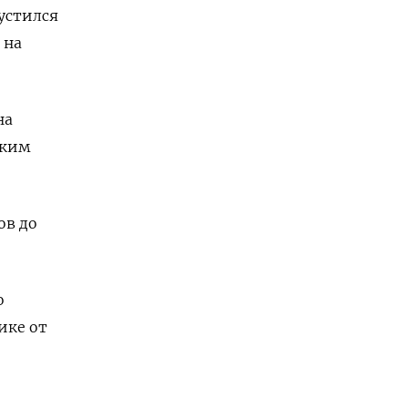
пустился
 на
на
оким
ов до
о
ике от