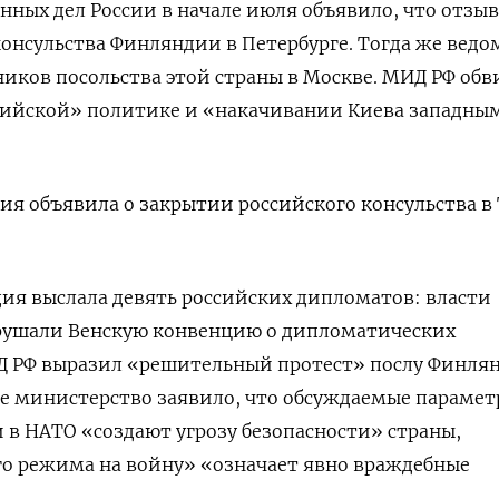
ных дел России в начале июля объявило, что отзыв
нконсульства Финляндии в Петербурге. Тогда же ведо
ников посольства этой страны в Москве. МИД РФ об
сийской» политике и «накачивании Киева западны
дия объявила о закрытии российского консульства в
дия выслала девять российских дипломатов: власти
арушали Венскую конвенцию о дипломатических
Д РФ выразил «решительный протест» послу Финля
же министерство заявило, что обсуждаемые параме
 в НАТО «создают угрозу безопасности» страны,
го режима на войну» «означает явно враждебные