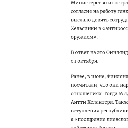
Министерство иностран
согласие на работу ге
выслало девять сотруд
Хельсинки в «антирос
оружием».
В ответ на это Финлян
с 1 октября.
Ранее, в июне, Финлян
посчитали, что они н
отношениях. Тогда МИ
Антти Хелантеря. Так
вступления республики
а «поощрение киевско
действия» России.