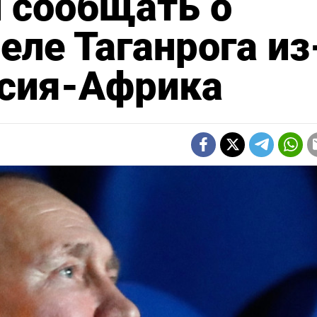
и сообщать о
еле Таганрога из
ссия-Африка