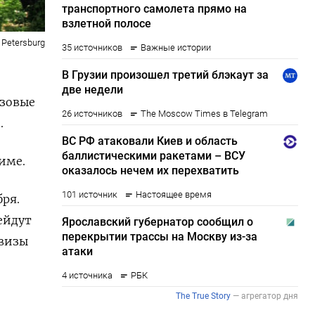
. Petersburg
изовые
.
име.
бря.
ейдут
 визы