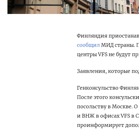
Финляндия приостанавли
сообщил
МИД страны. П
центры VFS не будут п
Заявления, которые по
Генконсульство Финлян
После этого консульск
посольству в Москве. 
и ВНЖ в офисах VFS в 
проинформирует допол