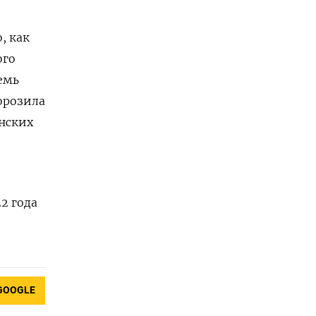
, как
ого
емь
орозила
инских
2 года
GOOGLE