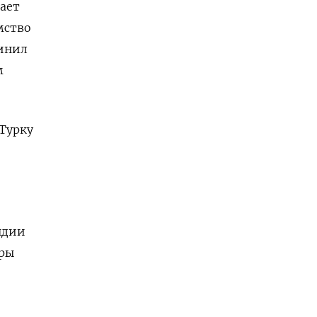
ает
мство
винил
м
 Турку
ндии
тры