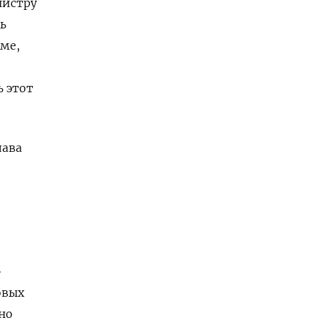
нистру
ь
ме,
ь этот
лава
»
овых
но