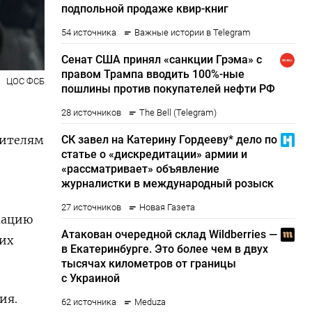
ЦОС ФСБ
вителям
мацию
них
ия.