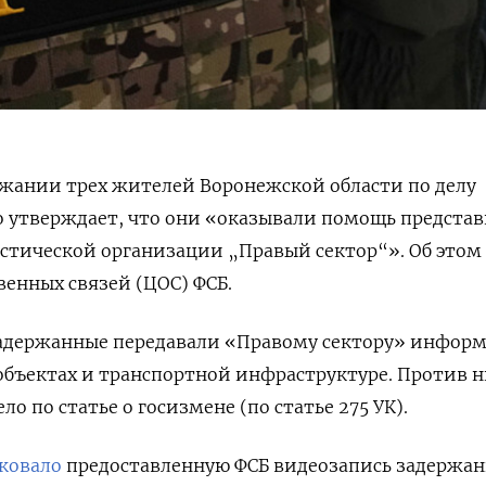
ржании трех жителей Воронежской области по делу
о утверждает, что они «оказывали помощь предста
стической организации „Правый сектор“». Об этом
енных связей (ЦОС) ФСБ.
 задержанные передавали «Правому сектору» инфор
объектах и транспортной инфраструктуре. Против 
ло по статье о госизмене (по статье 275 УК).
ковало
предоставленную ФСБ видеозапись задержан