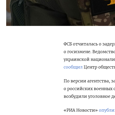
ФСБ отчиталась о заде
о госизмене. Ведомств
украинской национали
сообщил
Центр обществ
По версии агентства,
о российских военных 
возбудили уголовное де
«РИА Новости»
опубли