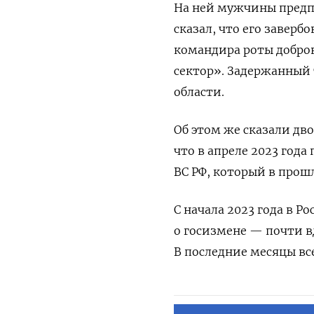
На ней мужчины предп
сказал, что его заверб
командира роты добров
сектор». Задержанный 
области.
Об этом же сказали дв
что в апреле 2023 год
ВС РФ, который в прошл
С начала 2023 года в Р
о госизмене — почти вд
В последние месяцы вс