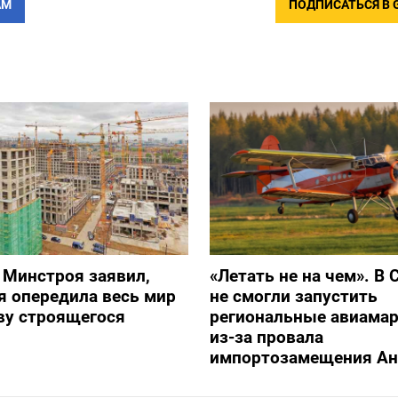
АМ
ПОДПИСАТЬСЯ В 
 Минстроя заявил,
«Летать не на чем». В 
я опередила весь мир
не смогли запустить
ву строящегося
региональные авиама
из-за провала
импортозамещения Ан