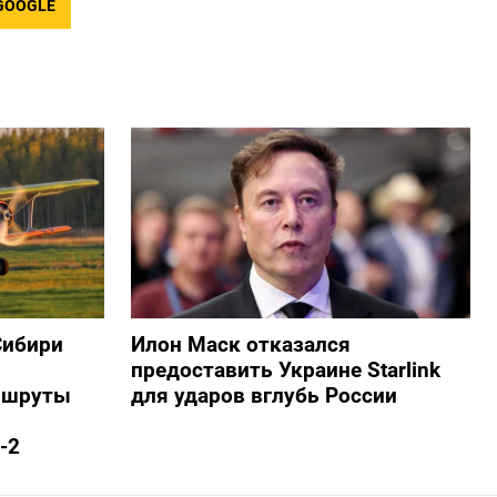
GOOGLE
Сибири
Илон Маск отказался
предоставить Украине Starlink
ршруты
для ударов вглубь России
-2