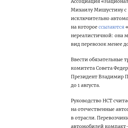
Ассоциация «Национал
Михаилу Мишустину с 
исключительно автомоб
на которое
ссылаются
«
нереалистичной: она мо
вид перевозок менее д
Ввести обязательные т
комитета Совета Феде
Президент Владимир П
до 1 августа.
Руководство НСТ считае
на отечественные авто
в отрасли. Перевозчик
автомобилей компакт-к