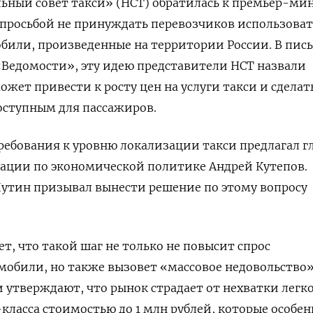
ьный совет такси» (НСТ) обратилась к премьер-ми
просьбой не принуждать перевозчиков использоват
или, произведенные на территории России. В пись
Ведомости», эту идею представители НСТ назвали
жет привести к росту цен на услуги такси и сделат
оступным для пассажиров.
ребования к уровню локализации такси предлагал г
рации по экономической политике Андрей Кутепов.
утин призывал вынести решение по этому вопросу
т, что такой шаг не только не повысит спрос
мобили, но также вызовет «массовое недовольство
и утверждают, что рынок страдает от нехватки легк
ласса стоимостью до 1 млн рублей, которые особен