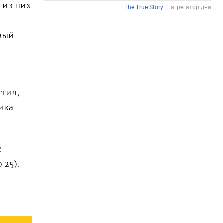
 из них
авый
етил,
ика
е
 25).