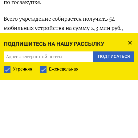
по госзакупке.
Всего учреждение собирается получить 54
мобильных устройства на сумму 2,3 млн руб.,
в том числе смартфоны от Xiаomi, Huawei,
ПОДПИШИТЕСЬ НА НАШУ РАССЫЛКУ
Samsung, Vivo
и Oppo. Тендер на их поставку
выиграло ООО «Айти-ресурс», следует
ПОДПИСАТЬСЯ
из договора с победителем конкурса.
Утренняя
Еженедельная
Среди интересующих ГРЧЦ iPhone значатся
модели 11, 12, 13 и 14. Представитель ведомства
пояснил, что закупка гаджетов производится
«в целях исследования используемых
протоколов в рамках обеспечения устойчивого,
безопасного и целостного функционирования
на территории РФ сети интернет».