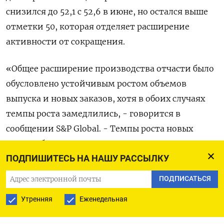
снизился до 52,1 с 52,6 в июне, но остался выше
отметки 50, которая отделяет расширение
активности от сокращения.
«Общее расширение производства отчасти было
обусловлено устойчивым ростом объемов
выпуска и новых заказов, хотя в обоих случаях
темпы роста замедлились, - говорится в
сообщении S&P Global. - Темпы роста новых
продаж были самыми низкими в 2023 году,
ПОДПИШИТЕСЬ НА НАШУ РАССЫЛКУ
поскольку новые экспортные заказы вернулись к
сокращению».
ПОДПИСАТЬСЯ
Утренняя
Еженедельная
Рост сектора в значительной степени обусловлен
внутренним спросом. Новые экспортные заказы