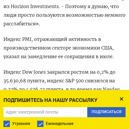
из Horizon Investments. - Поэтому я думаю, что
люди просто пользуются возможностью немного
расслабиться».
Индекс PMI, отражающий активность в
производственном секторе экономики США,
указал на замедление ее сокращения в июле.
Индекс Dow Jones закрылся ростом на 0,2% до
35.630,68 пункта, индекс S&P 500 снизился на
0,27% до 4.576,73 пункта​, в то время как ​Nasdaq
опустился на 0,43% до 14.283,913 пункта​.
ПОДПИШИТЕСЬ НА НАШУ РАССЫЛКУ
ПОДПИСАТЬСЯ
Оказав поддержку Dow, акции Caterpillar выросли
на 8,9%, после того как компания сообщила о
Утренняя
Еженедельная