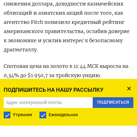
снижения доллара, доходности казначейских
облигаций и азиатских акций после того, как
агентство Fitch понизило кредитный рейтинг
американского правительства, ослабив доверие
к экономике и усилив интерес к безопасному
драгметаллу.
Спотовая цена на золото к 11:44 МСК выросла на
0,34% до $1.950,7​ за тройскую унцию.
ПОДПИШИТЕСЬ НА НАШУ РАССЫЛКУ
Во вторник после закрытия Уолл-стрит
рейтинговое агентство Fitch понизило
ПОДПИСАТЬСЯ
кредитный рейтинг США, сославшись на
Утренняя
Еженедельная
ухудшение финансового положения в
ближайшие три года и рост госдолга.