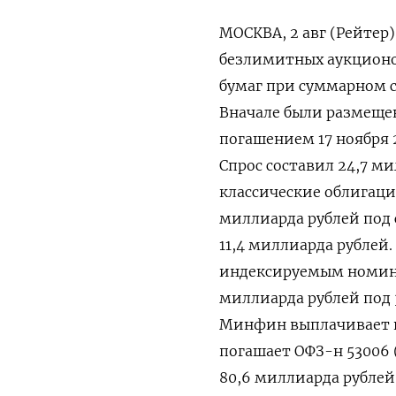
МОСКВА, 2 авг (Рейтер) - Российский Минфин в среду привлек по итогам трех безлимитных аукционов ОФЗ 57,4 миллиарда рублей по номинальной стоимости бумаг при суммарном спросе на них в объеме чуть более 78,7 миллиарда рублей. Вначале были размещены ОФЗ с постоянным купонным доходом серии ПД-26241 погашением 17 ноября 2032 года на 17,7 миллиарда рублей под 11,04% годовых. Спрос составил 24,7 миллиарда рублей. Затем Минфин разместил также классические облигации серии ПД-26238 погашением 15 мая 2041 года на 5,8 миллиарда рублей под средневзвешенную доходность 11,21%, а спрос был на уровне 11,4 миллиарда рублей. В конце аукционного дня ведомство разместило бумаги с индексируемым номиналом серии ИН-52005 погашением 11 мая 2033 года на 33,8 миллиарда рублей под 3,09% при спросе 42,6 миллиарда рублей. В среду же Минфин выплачивает инвесторам купонный доход по шести бумагам, а также погашает ОФЗ-н 53006 (облигации федерального займа для физлиц), суммарно на 80,6 миллиарда рублей. Всего ведомство планирует занять в июле-сентябре на внутреннем долговом рынке 1 триллион рублей, заявив для этого тринадцать аукционных дней, и по итогам пяти из них уже привлекло 421 миллиард рублей. Ниже следуют результаты сегодняшних размещений ОФЗ: Дата Выпуск Погашение Предложение, Спрос, Размещение, Цена Доходность по Средневзвешенная Средневзвешенная Удовлетворенный млн р млн р млн р отсечения, % отсечению, % цена, % доходность, % спрос 2 авг ИН-52005 11 мая 33 231.277,3 42.576,0 33.815,0 95,0500 3,11 95,2182 3,09 0,7942 2 авг ПД-26238 15 мая 41 57.076,6 11.377,0 5.836,0 70,2900 11,21 70,3461 11,21 0,5130 2 авг ПД-26241 17 ноя 32 83.191,7 24.67