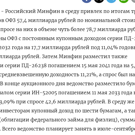
2,0 17.725,0 92,6051 11,06 92,7149 11,04 0,7184 26 июл ПК-26024 18 апр 35 332.408,7 206.587,5 103.010,3 95,9960 - 96,0020 - 0,4986 26 июл ПД-26243 19 мая 38 696.507,0 20.460,7 11.563,9 92,5348 11,11 92,5407 11,10 0,5652 19 июл ИН-52005 11 мая 33 238.256,0 11.423,0 7.391,9 95,1105 3,10 95,3323 3,08 0,6471 19 июл ПД-26241 17 ноя 32 92.778,4 18.705,5 9.586,7 92,7500 11,03 92,8274 11,02 0,5125 12 июл ПК-29024 18 апр 35 503.277,0 383.661,9 170.868,3 95,8510 - 95,9043 - 0,4454 12 июл ПД-26243 19 мая 38 713.566,4 30.137,0 17.059,4 92,5400 11,11 92,6000 11,10 0,5661 4 июл ИН-52005 11 мая 33 241.120,2 8.712,3 3.073,8 95,0150 3,11 95,0165 3,11 0,3528 4 июл ПД-26238 15 мая 41 88,157,8 37.399,4 31.080,5 70,8500 11,11 70,9452 11,09 0,8310 4 июл ПД-26241 17 ноя 32 103.118,0 24.274,0 10.339,7 93,9526 10,80 93,9532 10,80 0,4260 28 июн ПК-29024 18 апр 35 562.286,5 249.801,1 59.009,5 95,8900 - 95,9550 - 0,2362 21 июн ИН-52005 11 мая 33 262.484,1 25.396,8 22.005,7 95,0000 3,11 95,0000 3,11 0,8665 21 июн ПД-26243 19 мая 38 750.000,0 59.478,5 36.433,6 93,5300 10,96 93,6781 10,94 0,6126 21 июн ПД-26242 29 авг 29 272.676,9 26.997,3 16.844,0 95,6126 10,20 95,6342 10,20 0,6239 14 июн ПК-29024 18 апр 35 631.594,1 117.455,1 69.307,6 96,0000 - 96,0188 - 0,5901 14 июн ПД-26241 17 ноя 32 140.441,1 55.261,1 37,323,1 94,5886 10,68 94,6563 10,67 0,6754 7 июн ИН-52005 11 мая 33 288.213,7 26.854,3 25.953,2 95,0000 3,11 95,0036 3,11 0,9664 7 июн ПД-26240 30 июл 36 7.463,1 9.865,7 7.463,1 75,1100 10,81 75,1234 10,81 0,7565 7 июн ПД-26242 29 авг 29 297.931,9 48.647,9 25.255,0 95,9700 10,11 96,0235 10,10 0,5191 31 мая ПК-29024 18 апр 35 674.499,4 144.980,3 42.905,3 96,2620 - 96,3515 - 0,2959 31 мая ПД-26238 15 мая 41 107.563,2 30.592,5 19.406,1 72,1750 10,87 72,2279 10,87 0,6343 24 мая ПД-26240 30 июл 36 11.506,8 12.475,1 4.043,7 75,2900 10,77 75,3188 10,77 0,3241 24 мая ПД-26242 29 авг 29 357.459,7 70.605,4 59.565,8 96,0772 10,08 96,1634 10,06 0,8436 17 мая ИН-52005 11 мая 33 324.760,4 43.366,5 37.371,0 95,0000 3,11 95,0154 3,11 0,8618 17 мая ПД-26238 15 мая 41 113.640,8 12.492,6 6.077,6 72,3855 10,83 72,3879 10,83 0,4865 17 мая ПД-26241 17 ноя 32 181.529,1 58.890,3 41.088,0 95,0530 10,59 95,1244 10,58 0,6977 3 мая ПК-29024 18 апр 35 750.000,0 260.744,4 75,500,6 96,4000 - 96,5693 - 0,2896 3 мая ПД-26240 30 июл 36 34.795,4 36.643.4 23.288,6 75,0200 10,81 75,0501 10,81 0,6355 26 апр ПД-26238 15 мая 41 125.832,5 16.397,0 12.192,0 72,2287 10,85 72,2959 10,84 0,7436 26 апр ПД-26241 17 ноя 32 229.796,3 69.661,0 48.267,0 94,7000 10,65 94,7509 10,64 0,6929 19 апр ИН-52005 11 мая 33 340.207,8 25.963,4 17.913,7 95,0000 3,10 95,0177 3,10 0,6900 19 апр ПД-26242 29 авг 29 392.942,9 58.952,3 35.445,3 95,3050 10,25 94,3413 10,25 0,6013 12 апр ИН-52005 11 мая 33 345.355,4 18.936,6 5.147,6 94,9900 3,10 95,2667 3,07 0,2718 12 апр ПД-26241 17 ноя 32 261.118,0 46.808,3 31.321,7 94,7309 10,64 94,7729 10,64 0,6691 5 апр ПД-26240 30 июл 36 41.004,4 17.291,3 6.209,0 75,0800 10,79 75,0854 10,79 0,3591 5 апр ПД-26242 29 авг 29 463.483,4 95.331.4 70.540,0 95,5470 10,19 95,5918 10,18 0,7400 29 мар ПД-26238 15 мая 41 154.709,9 44.777,7 28.877,4 72,6004 10,78 72,7279 10,76 0,6449 29 мар ПД-26241 17 ноя 32 291.786,5 75.597,5 30.668,5 95,1550 10,56 95,1980 10,56 0,4057 22 мар ИН-52005 11 мая 33 343.415,5 - - - - - - - 22 мар ПД-26242 29 авг 29 478.816,9 32.709,9 15.333,5 95,5240 10,19 95,6025 10,18 0,4688 15 мар ИН-52005 11 мая 33 350.087,5 15.140,7 7.268,3 95,0500 3,09 95,2996 3,06 0,4801 15 мар ПД-26238 15 мая 41 190.583,2 48.252,3 35.873,3 72,6390 10,77 72,7582 10,76 0,7435 15 мар ПД-26241 17 ноя 32 330.628,0 65.233,3 38.841,5 95,0836 10,57 95,1682 10,56 0,5954 1 мар ПД-26238 15 мая 