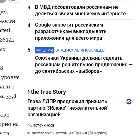
В МВД посоветовали россиянам не
3
41 220.989,6 43.094,1 30.406,4 72,5600 10,78 72,6805 10,76 0,7056 1 мар ПД-26241 17 ноя 32 350.989,9 59.135,8 20.362,0 95,2368 10,54 95,2719 10,54 0,3443 22 фев ПД-26242 29 авг 29 486.069,8 51.840,0 7.253,0
делиться своим мнением в интернете
Google запретит российским
4
разработчикам выкладывать
приложения для всего мира
5
МНЕНИЯ
ВЛАДИСЛАВ ИНОЗЕМЦЕВ
Союзники Украины должны сделать
россиянам решительное предложение —
до сентябрьских «выборов»