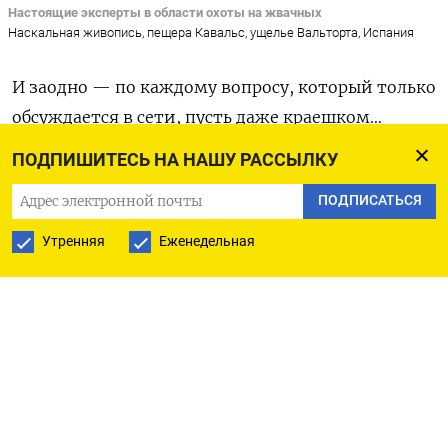
Настоящие эксперты в области охоты на жвачных
Наскальная живопись, пещера Кавальс, ущелье Вальторта, Испания
И заодно — по каждому вопросу, который только
обсуждается в сети, пусть даже краешком…
А куда деваться, пришлось срочно приобретать
ПОДПИШИТЕСЬ НА НАШУ РАССЫЛКУ
новые квалификации. Из самого свежего —
ПОДПИСАТЬСЯ
мы стали экспертам по международным
соревнованиям и спортивному этикету
Утренняя
Еженедельная
саблистов.
На самом деле, это не
столько забавно, сколько
опасно. И я сейчас попробую объяснить, почему.
Привычка мыслить приблизительно
Мы с вами все-таки приматы. Мы биологически