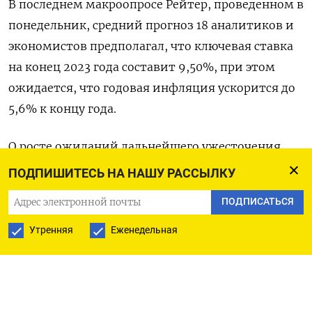
В последнем макроопросе Рейтер, проведенном в
понедельник, средний прогноз 18 аналитиков и
экономистов предполагал, что ключевая ставка
на конец 2023 года составит 9,50%, при этом
ожидается, что годовая инфляция ускорится до
5,6% к концу года.
О росте ожиданий дальнейшего ужесточения
денежно-кредитной политики ЦБР в связи с
ПОДПИШИТЕСЬ НА НАШУ РАССЫЛКУ
резким ослаблением рубля написали и
ПОДПИСАТЬСЯ
аналитики Россельхозбанка.
Утренняя
Еженедельная
Накануне пара доллар/рубль продолжила рост,
вплотную приблизившись к отметке 95 рублей,
новому максимуму 2023 года. Доллар пробивал
все локальные уровни сопротивления из-за