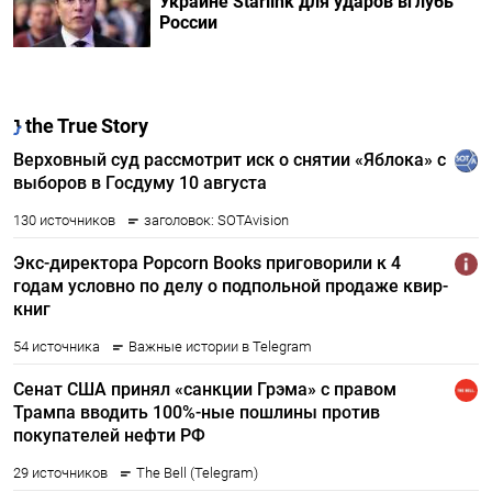
Украине Starlink для ударов вглубь
России