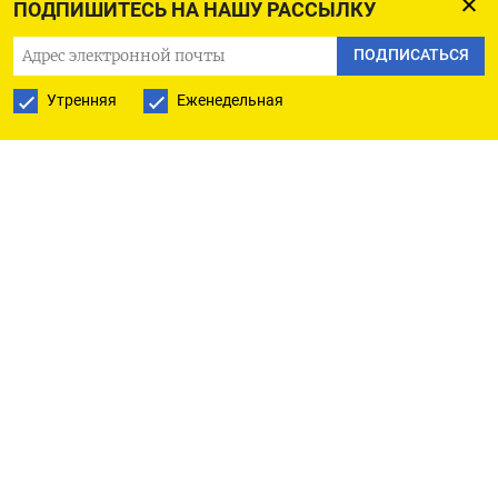
ПОДПИШИТЕСЬ НА НАШУ РАССЫЛКУ
Больше всего убытков понесли нефтегазовые
ПОДПИСАТЬСЯ
компании. BP, Shell
и Total
Energies
потеряли
Утренняя
Еженедельная
в общей сложности 40,6 млрд евро. Но эти
потери были перекрыты высокими ценами
на энергоносители, что позволило компаниям
продемонстрировать рекордную прибыль
в размере 95 млрд долларов совокупно, отмечает
FT.
По странам больше всех потеряли компании
из Великобритании (свыше 30 млрд евро),
Германии и Франции (больше 20 млрд евро
из каждой).