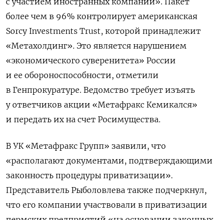
с участием иностранных компаний». Пакет
более чем в 96% контролирует американская
Sorcy
Investments
Trust, которой принадлежит
«Метахолдинг». Это является нарушением
«экономического суверенитета» России
и ее обороноспособности, отметили
в Генпрокуратуре. Ведомство требует изъять
у ответчиков акции «Метафракс Кемикался»
и передать их на счет Росимущества.
В УК «Метафракс Групп» заявили, что
«располагают документами, подтверждающими
законность процедуры приватизации».
Представитель Рыболовлева также подчеркнул,
что его компании участвовали в приватизации
пермских предприятий «на основании законных