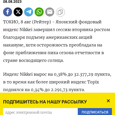
08.08.2023
ТОКИО, 8 авг (Рейтер) - Японский фондовый
индекс Nikkei завершил сессию вторника ростом
благодаря подъему американских акций
накануне, хотя осторожность преобладала на
фоне приближения пика сезона отчетности в
стране восходящего солнца.
Индекс Nikkei вырос на 0,38% до 32.377,29 пункта,
в то время как более широкий индекс Topix
поднялся на 0,34% до 2.291,73 пункта.
ПОДПИШИТЕСЬ НА НАШУ РАССЫЛКУ
Сейчас было бы довольно сложно очень активно
толкать японские акции вверх, учитывая пик
ПОДПИСАТЬСЯ