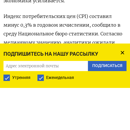
экономики усиливается.
Индекс потребительских цен (CPI) составил
минус 0,3% в годовом исчислении, сообщило в
среду Национальное бюро статистики. Согласно
медианному значению, аналитики ожидали
снижения потребительских цен на 0,4%. В июне
ПОДПИШИТЕСЬ НА НАШУ РАССЫЛКУ
показатель не изменился.
ПОДПИСАТЬСЯ
В месячном же выражении цены выросли в июле
Утренняя
Еженедельная
на 0,2%, в то время как аналитики
прогнозировали снижение на 0,1%.
Индекс цен производителей (PPI) в июле
продолжили снижаться десятый месяц кряду,
опустившись на 4,4% в годовом выражении.