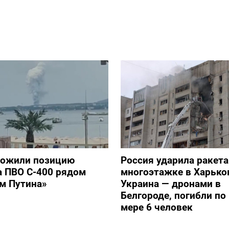
тожили позицию
Россия ударила ракет
а ПВО С-400 рядом
многоэтажке в Харько
ом Путина»
Украина — дронами в
Белгороде, погибли п
мере 6 человек