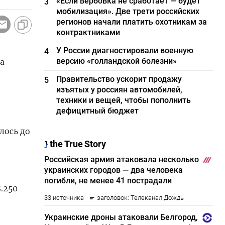
«Если вербовка не сработает — будет
3
мобилизация». Две трети российских
регионов начали платить охотникам за
контрактниками
У России диагностировали военную
4
версию «голландской болезни»
а
Правительство ускорит продажу
5
изъятых у россиян автомобилей,
техники и вещей, чтобы пополнить
дефицитный бюджет
лось до
.250