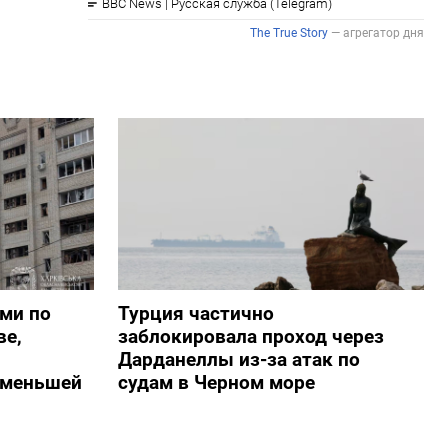
ами по
Турция частично
ве,
заблокировала проход через
Дарданеллы из-за атак по
о меньшей
судам в Черном море