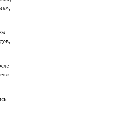
ния», —
ем
дов,
осле
чек»
ись