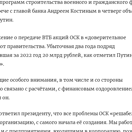
 программ строительства военного и гражданского 
рече с главой банка Андреем Костиным в четверг об
утин.
жение о передаче ВТБ акций ОСК в «доверительное
от правительства. Убыточная два года подряд
вшая за 2022 год 20 млрд рублей, как отметил Путин
».
щие особого внимания, в том числе и со стороны
то связано с расчётами, с финансовым оздоровлени
 он.
 ответил президенту, что все проблемы ОСК «решабе
организацию, с самого начала её создания. Мы рабо
, и с предприятиями, входящими в корпорацию, по