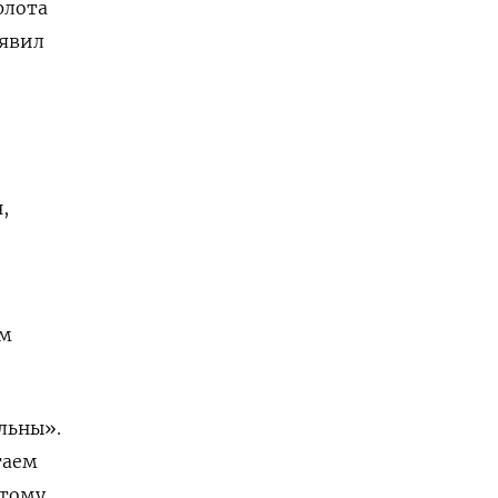
флота
ъявил
,
ем
льны».
таем
этому