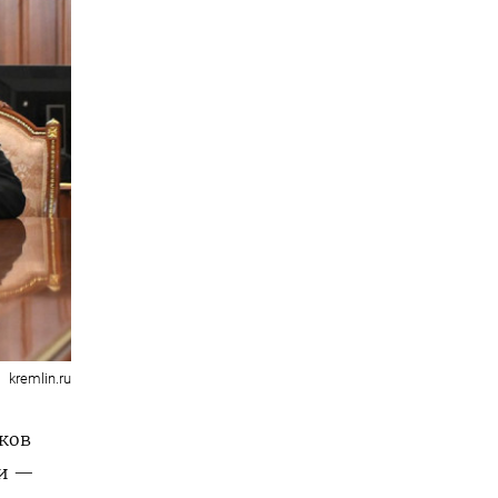
kremlin.ru
тков
ии —