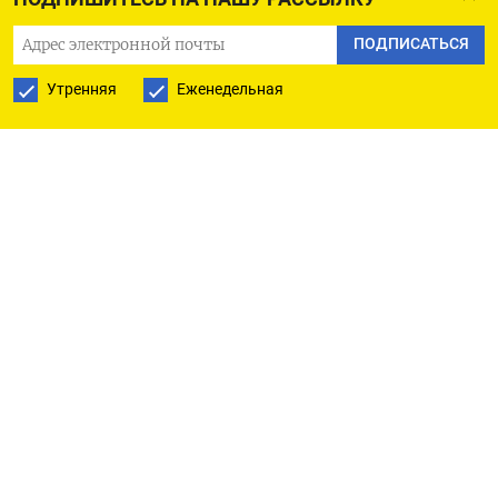
Глава ФРБ Филадельфии Патрик Харкер сказал во
ПОДПИСАТЬСЯ
вторник, что при условии отсутствия каких-
Утренняя
Еженедельная
либо резких изменений в направлении новых
экономических показателей Федеральная
резервная система США, возможно, сможет
держать процентные ставки на текущем уровне.
Трейдеры видят 86,5% вероятности сохранения
текущего уровня стоимости заимствований на
следующем заседании ФРС в сентябре, согласно
инструменту FedWatch компании CME.
Чувствительные к изменениям ставок акции
роста и бумаги техсектора, возглавлявшие ралли
на Уолл-стрит в этом году, в частности Apple,