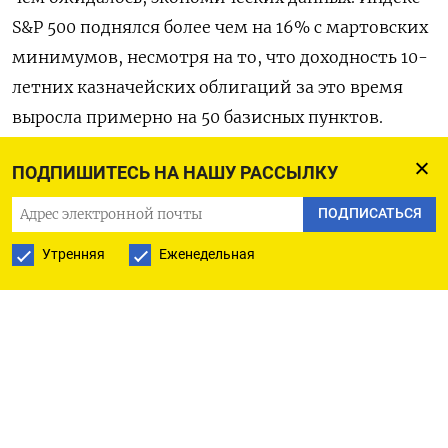
S&P 500 поднялся более чем на 16% с мартовских
минимумов, несмотря на то, что доходность 10-
летних казначейских облигаций за это время
выросла примерно на 50 базисных пунктов.
Однако в последние дни эта динамика
ПОДПИШИТЕСЬ НА НАШУ РАССЫЛКУ
изменилась: доходность казначейских
ПОДПИСАТЬСЯ
облигаций приблизилась к прошлогоднему
Утренняя
Еженедельная
максимуму, а индекс S&P 500 упал на 2% с
июльского пика. Одна из причин беспокойства
заключается в том, что рост доходности
казначейских облигаций США, которые
считаются практически безрисковыми, так как
обеспечены государством, сделает фондовый
рынок менее привлекательными в то время,