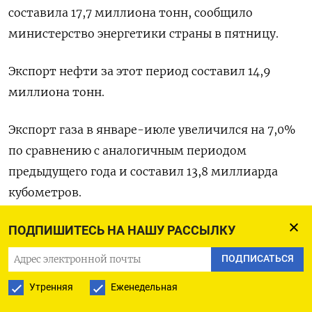
составила 17,7 миллиона тонн, сообщило
министерство энергетики страны в пятницу.
Экспорт нефти за этот период составил 14,9
миллиона тонн.
Экспорт газа в январе-июле увеличился на 7,0%
по сравнению с аналогичным периодом
предыдущего года и составил 13,8 миллиарда
кубометров.
Поставки газа в Турцию составили 5,8
ПОДПИШИТЕСЬ НА НАШУ РАССЫЛКУ
миллиарда кубометров, в Грузию - 1,4
ПОДПИСАТЬСЯ
миллиарда кубометров, в Европу - 6,6
Утренняя
Еженедельная
миллиарда кубометров.