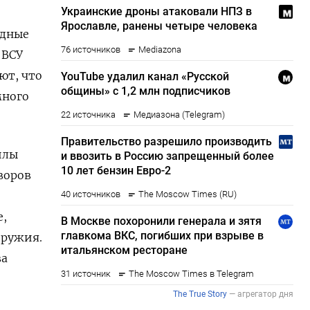
адные
 ВСУ
ают, что
много
илы
воров
е,
оружия.
ва