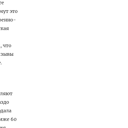
те
мут это
военно-
ская
, что
ризывы
.
оляют
аздо
юдала
ниже 60
сия