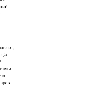
ений
х
зывают,
о 50
й
ставки
нию
ларов