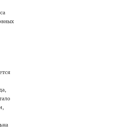
са
овных
ется
да,
тало
и,
ьна