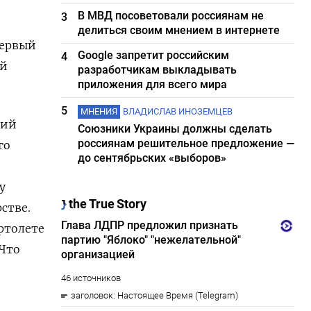
В МВД посоветовали россиянам не
3
делиться своим мнением в интернете
первый
Google запретит российским
4
ой
разработчикам выкладывать
приложения для всего мира
5
МНЕНИЯ
ВЛАДИСЛАВ ИНОЗЕМЦЕВ
кий
Союзники Украины должны сделать
россиянам решительное предложение —
го
до сентябрьских «выборов»
у
стве.
ертолете
 Что