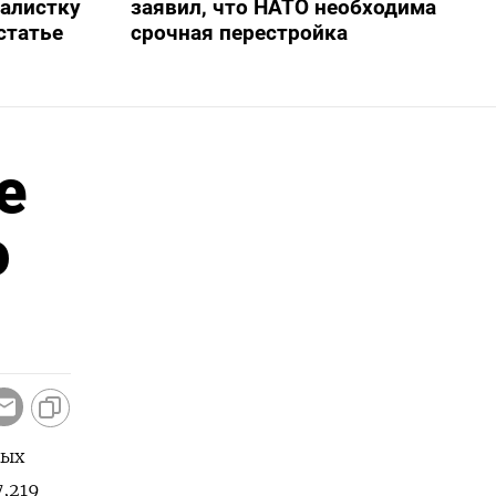
алистку
заявил, что НАТО необходима
статье
срочная перестройка
е
о
ных
,219