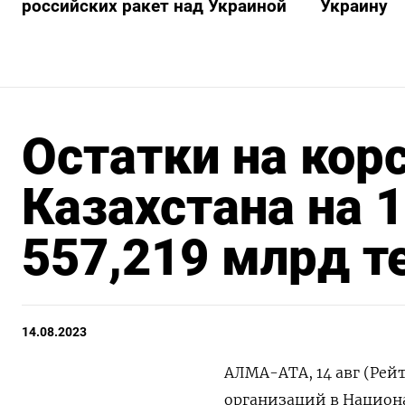
российских ракет над Украиной
Украину
Остатки на кор
Казахстана на 
557,219 млрд т
14.08.2023
АЛМА-АТА, 14 авг (Рей
организаций в Национал