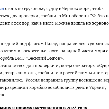
ыл
огонь по грузовому судну в Черном море, чтобы
иться для проверки, сообщило Минобороны РФ. Это 
нт с тех пор, как в июле Москва вышла из зернов
, шедший под флагом Палау, направлялся в украинс
о утром в воскресенье в юго-западной части моря е
корабль ВМФ «Василий Быков».
становиться для проверки и, когда операторы «Сукр
и, открыли огонь, сообщили в российском министер
становилось, Россия направила группу военных на в
ни разрешили кораблю возобновить рейс в Украину.
но.
раину к новому наступлению в 2024 году