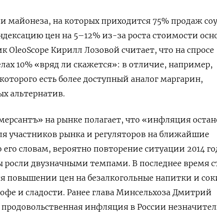
 майонеза, на которых приходится 75% продаж соу
дексацию цен на 5–12% из-за роста стоимости осн
к OleoScope Кирилл Лозовой считает, что на спросе
лах 10% «вряд ли скажется»: в отличие, например,
 которого есть более доступный аналог маргарин,
ых альтернатив.
ерсантъ» на рынке полагает, что «инфляция остан
ля участников рынка и регуляторов на ближайшие
 его словам, вероятно повторение ситуации 2014 го
ы росли двузначными темпами. В последнее время с
я повышении цен на безалкогольные напитки и сок
кофе и сладости. Ранее глава Минсельхоза Дмитрий
 продовольственная инфляция в России незначител