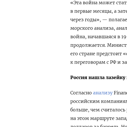
«Эта война может стат
в первые месяцы, а за
через годы», — полага
морского анализа, ана
война, начавшаяся в 19
продолжается. Минист
его стране предстоит 
к переговорам с РФ и 
Россия нашла лазейку
Согласно
анализу
Finan
российским компаниям
больше, чем считалось 
на этом маршруте запа
долларов за баррель. Н