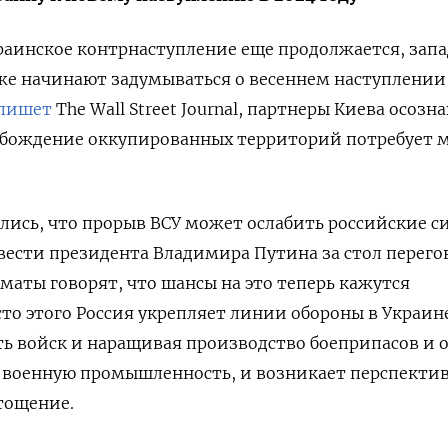
краинское контрнаступление еще продолжается, зап
же начинают задумываться о весеннем наступлении
пишет
The Wall Street Journal, партнеры Киева осозн
вобождение оккупированных территорий потребует 
лись, что прорыв ВСУ может ослабить российские с
вести президента Владимира Путина за стол перего
маты говорят, что шансы на это теперь кажутся
о этого Россия укрепляет линии обороны в Украин
ь войск и наращивая производство боеприпасов и 
т военную промышленность, и возникает перспекти
тощение.