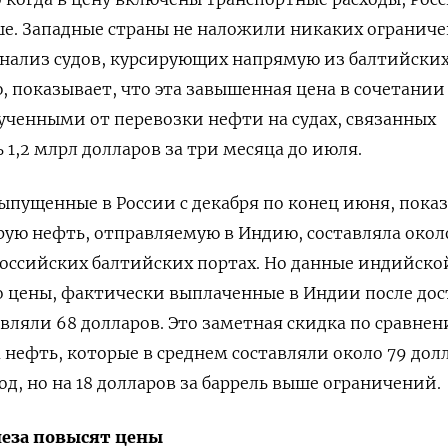
ше. Западные страны не наложили никаких огранич
Анализ судов, курсирующих напрямую из балтийски
, показывает, что эта завышенная цена в сочетании
ченными от перевозки нефти на судах, связанных
ь 1,2 млрл долларов за три месяца до июля.
пущенные в России с декабря по конец июня, пока
ырую нефть, отправляемую в Индию, составляла окол
 российских балтийских портах. Но данные индийско
о цены, фактически выплаченные в Индии после до
авляли 68 долларов. Это заметная скидка по сравне
нефть, которые в среднем составляли около 79 дол
иод, но на 18 долларов за баррель выше ограничений.
еза повысят цены