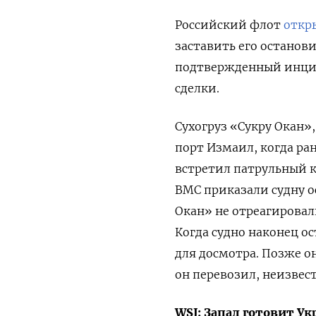
Российский флот
откр
заставить его останов
подтвержденный инциде
сделки.
Сухогруз «Сукру Окан»
порт Измаил, когда ран
встретил патрульный 
ВМС приказали судну о
Окан» не отреагировал
Когда судно наконец о
для досмотра. Позже о
он перевозил, неизвест
WSJ: Запад готовит Ук