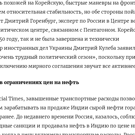
ь похожей на Корейскую, быстрые маневры на фрон
тем относительная стабильность, но обе стороны пой
ет Дмитрий Горенбург, эксперт по России в Центре 
литическом центре, связанном с Пентагоном. Корей
50 году, так и не была завершена и технически
р иностранных дел Украины Дмитрий Кулеба заявил
«очень трудный политический сезон», поскольку п
заключению мирного соглашения звучат все активнее
 в ограничениях цен на нефть
cial Times, завышенные транспортные расходы позв
 зарабатывать на продаже Индии сырой нефти гор
ранее. До недавнего времени Россия, казалось, собл
дные санкции и продавала нефть в Индию по цене 
о когда в цену включены транспортные расходы, Рос