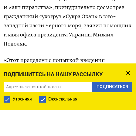
и «акт пиратства», принудительно досмотрев
гражданский сухогруз «Сукра Окан» в юго-
западной части Черного моря, заявил помощник
главы офиса президента Украины Михаил
Подоляк.
«Этот прецедент с попыткой введения
„каперского права“ требует четкой юридической
ПОДПИШИТЕСЬ НА НАШУ РАССЫЛКУ
фиксации, установления всех лиц и признания
ПОДПИСАТЬСЯ
факта совершения преступления со стороны
международного сообщества», —
написал
Утренняя
Еженедельная
Подоляк в своем твиттере. По его словам,
Украина сделает «все необходимые выводы»
и «выберет наилучший ответ».