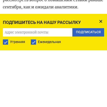
сентября, как и ожидали аналитики.
Центральный банк утром в понедельник
ПОДПИШИТЕСЬ НА НАШУ РАССЫЛКУ
сообщал, что по-прежнему не видит угроз для
ПОДПИСАТЬСЯ
финансовой стабильности в текущей динамике
рубля и допускает возможность повышения
Утренняя
Еженедельная
ставки для стабилизации инфляции на уровне
4%.
В понедельник помощник президента РФ
Максим Орешкин назвал мягкую денежно-
кредитную политику основной причиной
ослабления рубля и ускорения инфляции.
Доллар после комментариев Орешкина пробил