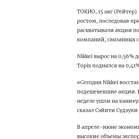
ТОКИО, 15 авг (Рейтер)
ростом, последовав п
расхватывали акции по
компаний, связанных 
Nikkei вырос на 0,56% 
Topix поднялся на 0,41%
«Сегодня Nikkei восст
подешевевшие акции. Н
неделе ушли на канику
сказал Сэйити Судзуки и
В апреле-июне экономи
высокие объемы экспо