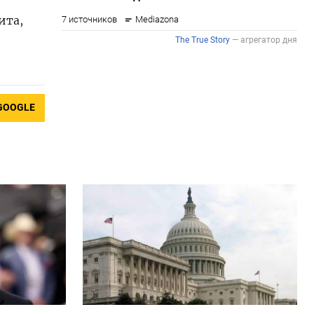
ита,
GOOGLE