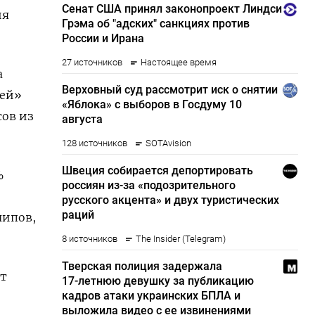
ия
а
ьей»
сов из
%
чипов,
ат