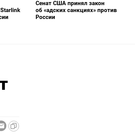
Сенат США принял закон
tarlink
об «адских санкциях» против
сии
России
т