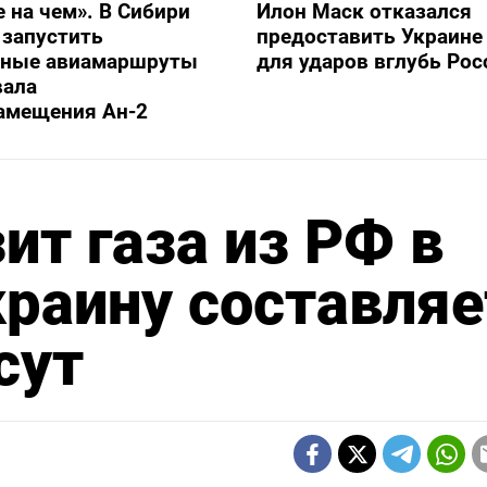
е на чем». В Сибири
Илон Маск отказался
 запустить
предоставить Украине S
ьные авиамаршруты
для ударов вглубь Рос
вала
амещения Ан-2
ит газа из РФ в
краину составляе
сут