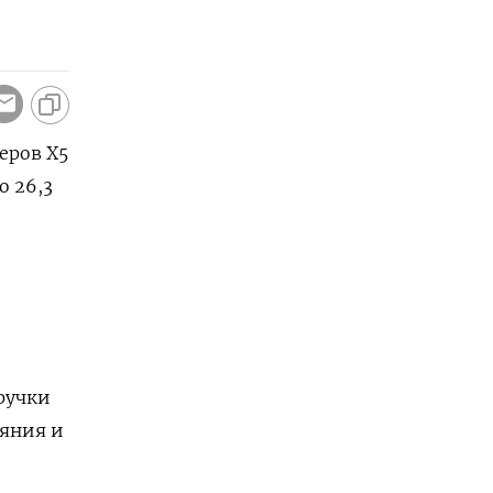
еров X5
о 26,3
ручки
ияния и