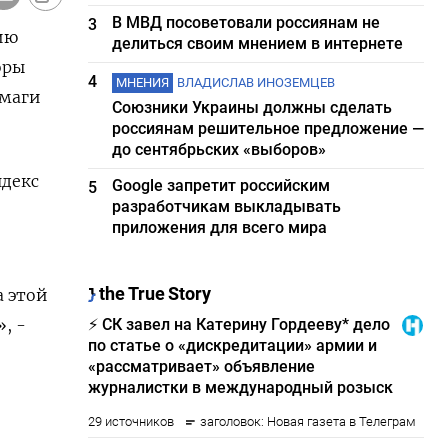
В МВД посоветовали россиянам не
3
ию
делиться своим мнением в интернете
оры
4
МНЕНИЯ
ВЛАДИСЛАВ ИНОЗЕМЦЕВ
умаги
Союзники Украины должны сделать
россиянам решительное предложение —
до сентябрьских «выборов»
ндекс
Google запретит российским
5
разработчикам выкладывать
приложения для всего мира
а этой
, -