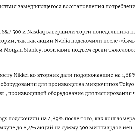
дствия замедляющегося восстановления потреблен
S&P 500 и Nasdaq завершили торги понедельника н
рии, так как акции Nvidia подскочили после «быч
 Morgan Stanley, возглавив подъем среди тяжелове
осту Nikkei во вторник дали подорожавшие на 1,68
 оборудования для производства микрочипов Tokyo
est , производящей оборудование для тестирования 
ings подскочили на 4,89% после того, как конгломер
ыкупе до 8,4% акций на сумму 300 миллиардов иен.