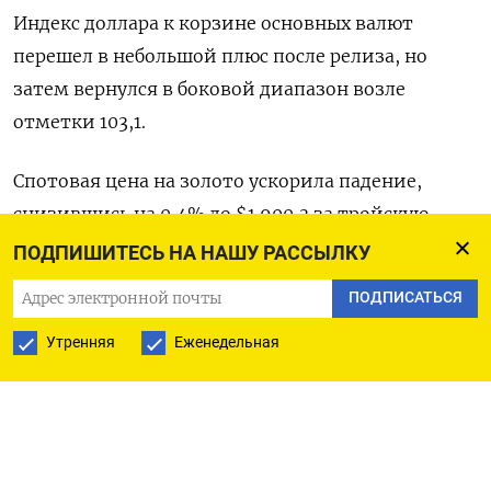
Индекс доллара к корзине основных валют
перешел в небольшой плюс после релиза, но
затем вернулся в боковой диапазон возле
отметки 103,1​.
Спотовая цена на золото ускорила падение,
снизившись на 0,4% до $1.900,3​ за тройскую
унцию; сразу после публикации данных
ПОДПИШИТЕСЬ НА НАШУ РАССЫЛКУ
драгметалл нырнул ниже отметки $1.900.
ПОДПИСАТЬСЯ
Доходность 10-летних казначейских облигаций
Утренняя
Еженедельная
США выросла до 4,2424%. После выхода
статистики касаясь пика 24 октября в 4,270%.
Фьючерсы на основные фондовые индексы Уолл-