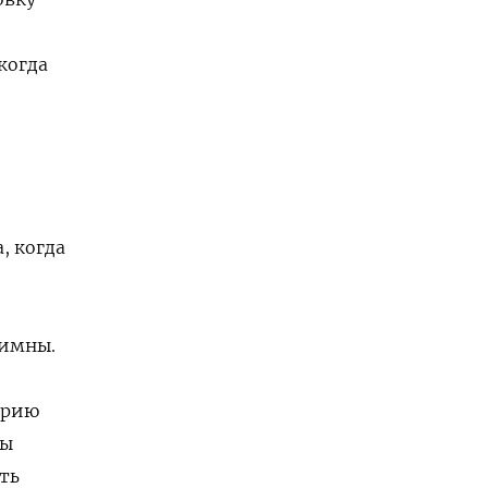
когда
, когда
тимны.
орию
ны
ть