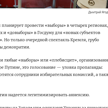
Дмитрий Ягод
и планирует провести «выборы» в четырех регионах,
 и «довыборы» в Госдуму для «новых субъектов
».
Но только очередной спектакль Кремля, грубо
 демократии.
 и любые «выборы» или «плебисцит», организован
 Путине, это голосование — уловка пропаганды:
отятся сотрудники избирательных комиссий, а так
ин надеется легитимизировать аннексию.
исты на Западе уже осуждают Украину за приостан