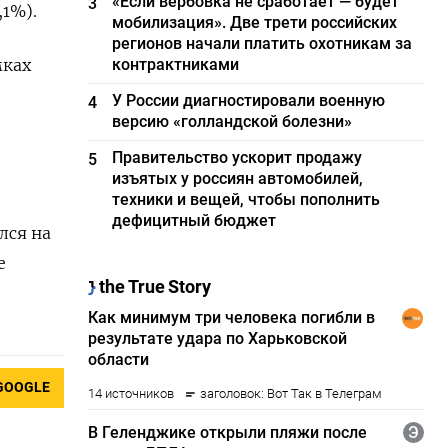
«Если вербовка не сработает — будет
3
,1%).
мобилизация». Две трети российских
регионов начали платить охотникам за
мках
контрактниками
У России диагностировали военную
4
версию «голландской болезни»
Правительство ускорит продажу
5
изъятых у россиян автомобилей,
техники и вещей, чтобы пополнить
дефицитный бюджет
лся на
е
GOOGLE