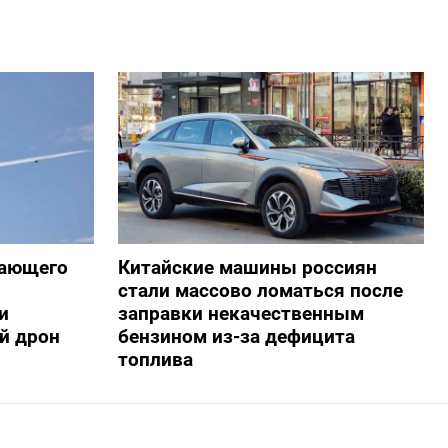
жающего
Китайские машины россиян
стали массово ломаться после
и
заправки некачественным
й дрон
бензином из-за дефицита
топлива