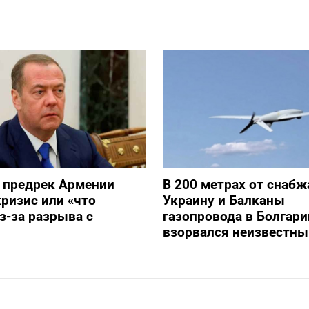
 предрек Армении
В 200 метрах от снаб
ризис или «что
Украину и Балканы
з-за разрыва с
газопровода в Болгари
взорвался неизвестны