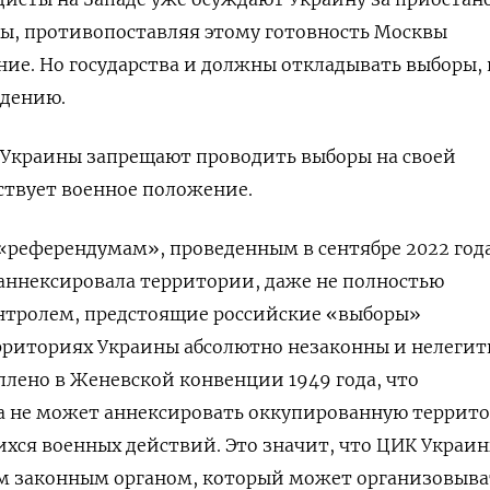
ы, противопоставляя этому готовность Москвы
ние.
Но государства и должны откладывать выборы, 
адению.
 Украины запрещают проводить выборы на своей
ствует военное положение.
референдумам», проведенным в сентябре 2022 года
аннексировала территории, даже не полностью
онтролем, предстоящие российские «выборы»
рриториях Украины абсолютно незаконны и нелеги
плено в
Женевской конвенции 1949 года, что
 не может аннексировать оккупированную террит
хся военных действий. Это значит, что ЦИК Украи
м законным органом, который может организовыва