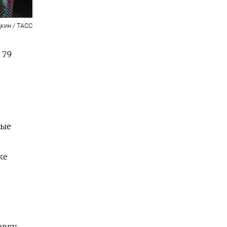
кин / ТАСС
 79
ные
же
овку