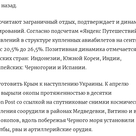
 назад.
почитают заграничный отдых, подтверждает и дина
ирований. Согласно подсчетам «Яндекс Путешестви
влений в структуре купленных авиабилетов на сен
а с 20,5% до 26,5%. Позитивная динамика отмечаетс
ских стран: Индонезии, Южной Кореи, Индии,
опейских: Черногории и Испании.
готовить Крым к наступлению Украины. К апрелю
а вырыли окопы протяженностью в десятки
on Post со ссылкой на спутниковые снимки космиче
ления соорудили в районах Медведевки, Витино и в
окопов, вдоль побережья Черного моря установили
лбы, рвы и артиллерийские орудия.