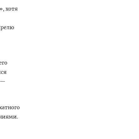
», хотя
прелю
его
йся
 —
хатного
ениями.