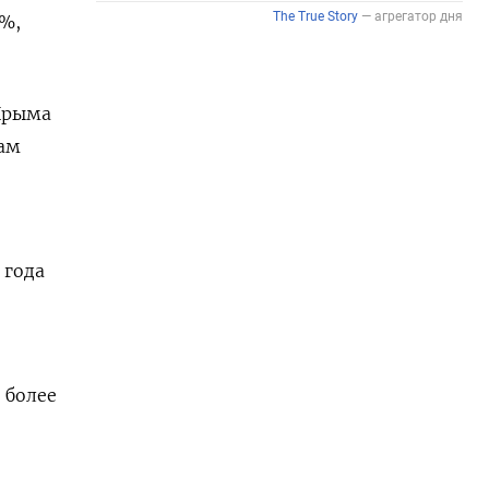
1%,
 Крыма
гам
 года
 более