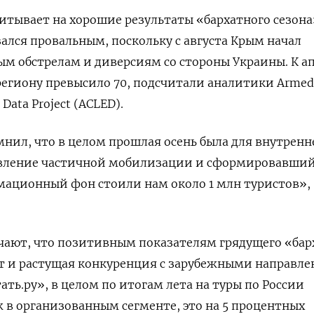
читывает на хорошие результаты «бархатного сезона
зался провальным, поскольку с августа Крым начал
ым обстрелам и диверсиям со стороны Украины. К а
 региону
превысило 70, подсчитали аналитики
Armed
 Data Project (ACLED).
ил, что в целом прошлая осень была для внутренн
вление частичной мобилизации и сформировавши
мационный фон стоили нам около 1 млн туристов»,
чают, что позитивным показателям грядущего «бар
ет и растущая конкуренция с зарубежными направл
ть.ру», в целом по итогам лета на туры по России
 в организованным сегменте, это на 5 процентных