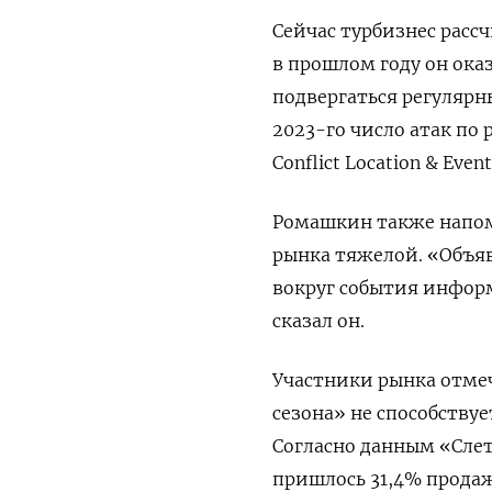
Сейчас турбизнес расс
в прошлом году он ока
подвергаться регулярн
2023-го число атак по
Conflict Location & Event
Ромашкин также напомн
рынка тяжелой. «Объя
вокруг события инфор
сказал он.
Участники рынка отме
сезона» не способству
Согласно данным «Слета
пришлось 31,4% продаж