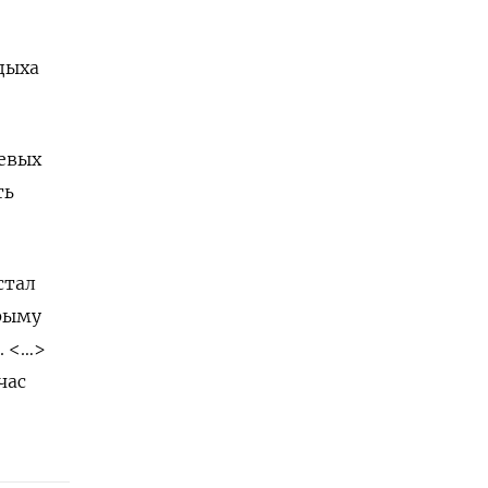
дыха
евых
ть
стал
рыму
. <…>
час