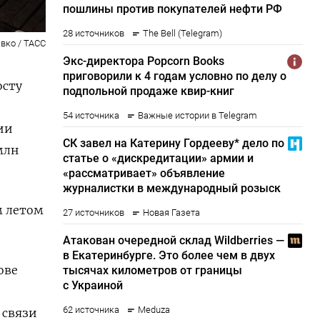
вко / ТАСС
осту
ии
млн
м летом
ове
 связи