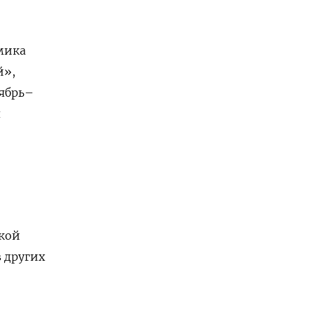
мика
й»,
тябрь–
я
ской
 других