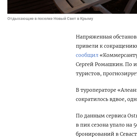
Отдыхающие в поселке Новый Свет в Крыму
Напряженная обстановк
привели к сокращению
сообщил
«Коммерсанту
Сергей Ромашкин. По и
туристов, прогнозирует
В туроператоре «Алеан
сократилось вдвое, од
По данным сервиса Ost
в пик сезона упало на 
бронирований в Севаст