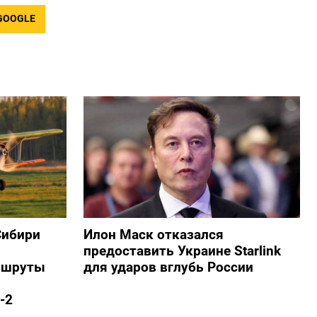
GOOGLE
Сибири
Илон Маск отказался
предоставить Украине Starlink
ршруты
для ударов вглубь России
-2