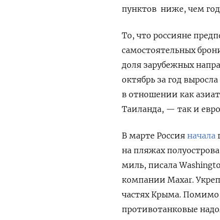
пунктов ниже, чем год
То, что россияне пред
самостоятельных брон
доля зарубежных напра
октябрь за год выросл
в отношении как азиат
Таиланда, — так и евр
В марте
Россия
начала
на пляжах полуостров
миль, писала Washingt
компании Maxar.
Укреп
частях Крыма. Помимо 
противотанковые надо