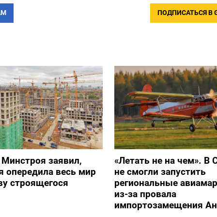
АМ
ПОДПИСАТЬСЯ В 
 Минстроя заявил,
«Летать не на чем». В 
я опередила весь мир
не смогли запустить
ву строящегося
региональные авиама
из-за провала
импортозамещения Ан