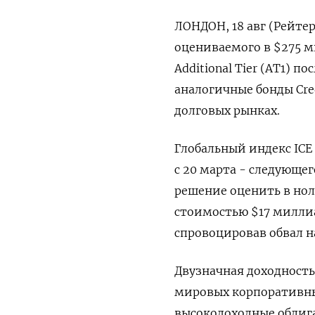
ЛОНДОН, 18 авг (Рейте
оцениваемого в $275 
Additional Tier (AT1)
аналогичные бонды Cred
долговых рынках.
Глобальный индекс ICE
с 20 марта - следующе
решение оценить в нол
стоимостью $17 миллиа
спровоцировав обвал н
Двузначная доходность
мировых корпоративны
высокодоходные облиг