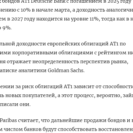
бондов AT1 Deutsche Bank с погашением в 2025 году
нению с 10% в начале марта, а доходность аналогич
м в 2027 году находится на уровне 11%, тогда как в 
о 9%.
льной доходности европейских облигаций AT1 по
кими корпоративными облигациями с рейтингом н
ня отражает неопределенность перспектив рынка,
аписке аналитики Goldman Sachs.
емии за риск облигаций AT1 зависит от способности
ь новых покупателей, а этот процесс, вероятно, за
аписали они.
Paribas считает, что дальнейшие продажи бондов и
 числом банков будут способствовать восстановле