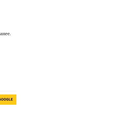
анее.
GOOGLE