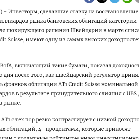
р) - Инвесторы, сделавшие ставку на восстановление
миллиардов рынка банковских облигаций категории
 после шокирующего решения Швейцарии в марте спис
it Suisse, имеют одну из самых высоких доходносте
 BofA, включающий такие бумаги, показал доходност
го дня после того, как швейцарский регулятор приня
ь франков облигации AT1 Credit Suisse номинальной
рдов в результате принудительного слияния с UBS 
а рынке.
 AT1 с тех пор резко контрастирует с низкой доходн
х облигаций, 4- процентами, которые приносят
ации с кредитным рейтингом ниже инвестиционно