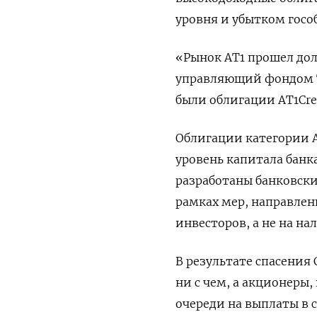
уровня и убытком госо
«Рынок AT1 прошел дол
управляющий фондом Tw
были облигации AT1Credi
Облигации категории A
уровень капитала банк
разработаны банковск
рамках мер, направлен
инвесторов, а не на н
В результате спасения C
ни с чем, а акционеры
очереди на выплаты в с