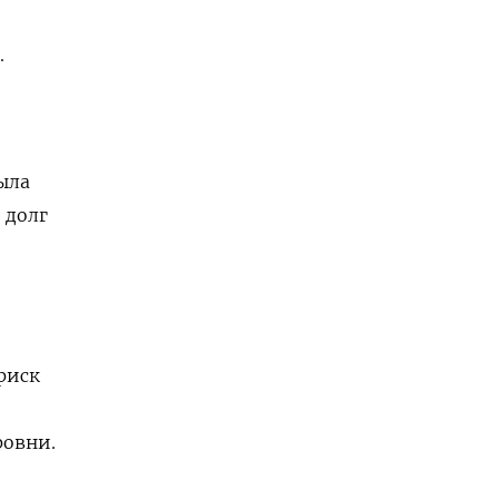
.
была
 долг
риск
ровни.