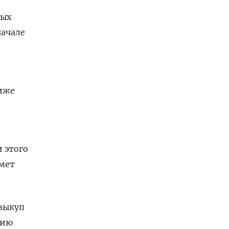
ных
начале
иже
 этого
ймет
 выкуп
нию