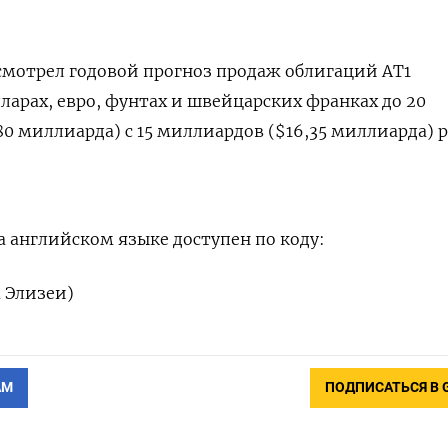
есмотрел годовой прогноз продаж облигаций AT1
арах, евро, фунтах и швейцарских франках до 20
0 миллиарда) с 15 миллиардов ($16,35 миллиарда) р
 английском языке доступен по коду:
а Элизеи)
АМ
ПОДПИСАТЬСЯ В 