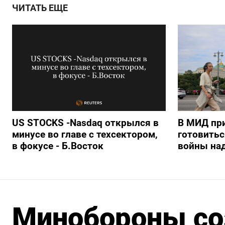
ЧИТАТЬ ЕЩЕ
US STOCKS -Nasdaq открылся в
В МИД пр
минусе во главе с техсектором,
готовить
в фокусе - Б.Восток
войны на
Минобороны со