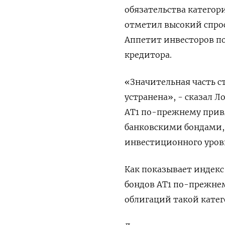
обязательства категор
отметил высокий спрос
Аппетит инвесторов п
кредитора.
«Значительная часть ст
устранена», - сказал Л
AT1 по-прежнему привл
банковскими бондами,
инвестиционного уров
Как показывает индекс
бондов AT1 по-прежнему
облигаций такой кате