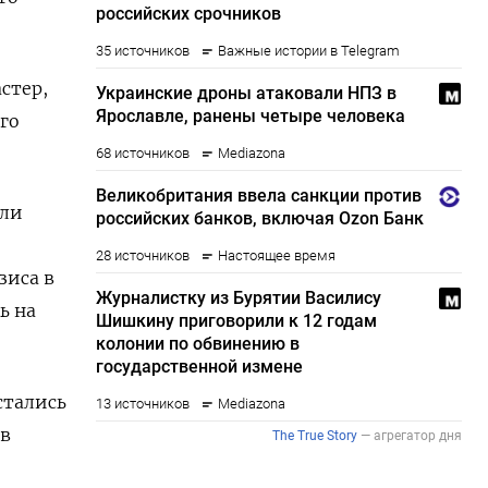
стер,
го
сли
зиса в
ь на
остались
 в