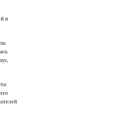
ий в
оры
ась.
ays,
упа
 что
жателей