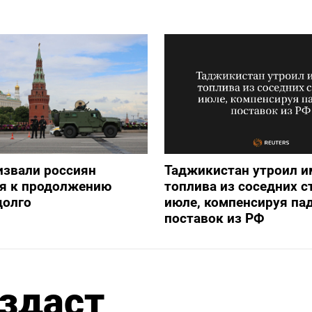
извали россиян
Таджикистан утроил и
ся к продолжению
топлива из соседних с
долго
июле, компенсируя па
поставок из РФ
здаст