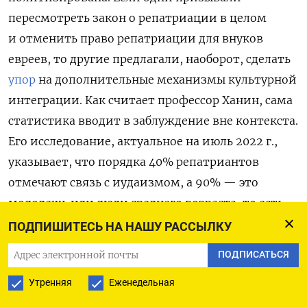
пересмотреть закон о репатриации в целом
и отменить право репатриации для внуков
евреев, то другие предлагали, наоборот, сделать
упор
на дополнительные механизмы культурной
интеграции. Как считает профессор Ханин, сама
статистика вводит в заблуждение вне контекста.
Его исследование, актуальное на июль 2022 г.,
указывает, что порядка 40% репатриантов
отмечают связь с иудаизмом, а 90% — это
молодежь или люди среднего возраста, то есть
те, кто сейчас или в скором времени
пополнит
ПОДПИШИТЕСЬ НА НАШУ РАССЫЛКУ
рынок рабочей силы. Обратим внимание, что
ПОДПИСАТЬСЯ
премьер Беньямин Нетаньягу сам выступил
Утренняя
Еженедельная
против
исключения внуков евреев
из программы репатриации, поскольку этот