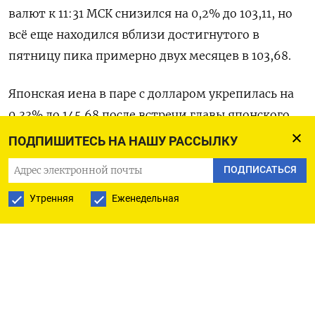
валют к 11:31 МСК снизился на 0,2% до 103,11, но
всё еще находился вблизи достигнутого в
пятницу пика примерно двух месяцев в 103,68.
Японская иена в паре с долларом укрепилась на
0,33%​ до 145,68 после встречи главы японского
центробанка Кадзуо Уэды с премьер-министром
ПОДПИШИТЕСЬ НА НАШУ РАССЫЛКУ
Японии, несмотря на то что, по словам Уэды, они
ПОДПИСАТЬСЯ
не обсуждали волатильность валютных курсов.
Утренняя
Еженедельная
Трейдеры опасаются интервенции ЦБ на рынке,
подобной той, что была проведена в сентябре
2022 года, когда достигнутые иеной уровни
вблизи 146 иен за доллар толкнули Банк Японии
к первой на памяти поколения покупке валюты.