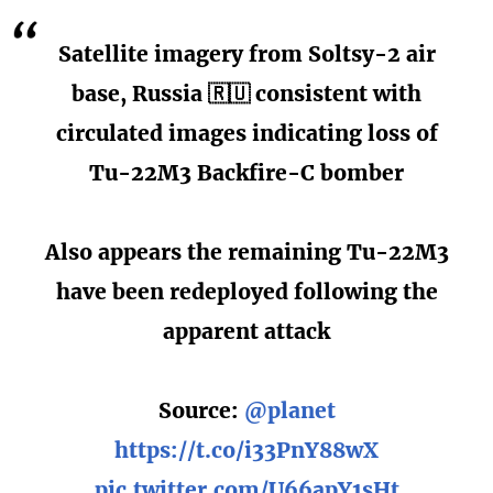
Satellite imagery from Soltsy-2 air
base, Russia 🇷🇺 consistent with
circulated images indicating loss of
Tu-22M3 Backfire-C bomber
Also appears the remaining Tu-22M3
have been redeployed following the
apparent attack
Source:
@planet
https://t.co/i33PnY88wX
pic.twitter.com/U66apY1sHt