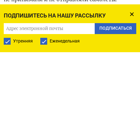
Сервис «Яндекс Расписание» на 03:55 показывал,
ПОДПИШИТЕСЬ НА НАШУ РАССЫЛКУ
что во Внуково задержано 13 рейсов и 5
отменено, в Шереметьево 5 рейсов задержано,
ПОДПИСАТЬСЯ
в Домодедово — 7 задержано и 3 отменено.
Утренняя
Еженедельная
Аэропорт Жуковский работает в штатном
режиме.
Это четвертая атака украинских дронов на
«Москва-Сити». Первые две атаки произошли
30 июля и 1 августа, когда беспилотники
врезались в комплекс «IQ-квартал», в котором
расположены Минцифры, Минэкономразвития,
Минпромторг. Третий налет произошел в ночь
на 18 августа, когда дрон или, по версии властей,
обломки сбитого дрона повредили здание