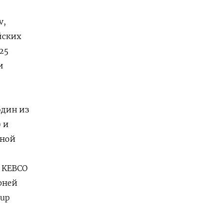
v,
йских
25
и
один из
 и
дной
т KEBCO
рней
oup