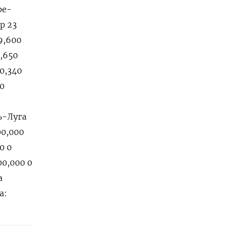
ре-
р 23
9,600
,650
0,340
 0
ть-Луга
00,000
0 0
00,000 0
а
а: