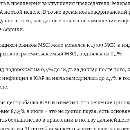
ть в преддверии выступления председателя Федера
 на этой неделе. В то же время южноафриканский 
ду после того, как данные показали замедление инф
е Африки.
щихся рынков MSCI мало менялся к 13:09 МСК, а ин
ынков, рассчитываемый MSCI, поднялся на 0,1%.
подорожал на 0,4% до 18,72 за доллар после того, 
 инфляция в ЮАР за июль замедлилась до 4,7% в г
юне.
вы центробанка ЮАР и отметил, что решение ЦБ со
вне 8,25% в июле - это не долгая пауза, есть основа
ить большинство в правлении в пользу дальнейшего
аседании 21 сентября может оказаться еще сложнее