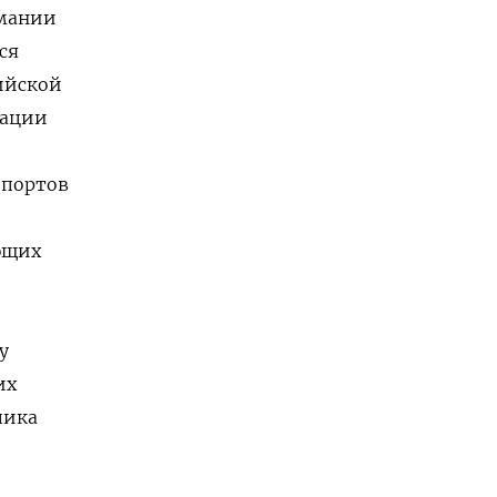
рмании
ся
ийской
зации
 портов
ющих
у
их
пика