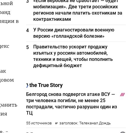
«Если вербовка не сработает — будет
3
льной
мобилизация». Две трети российских
ранд
регионов начали платить охотникам за
контрактниками
ляции в
У России диагностировали военную
4
версию «голландской болезни»
декс
Правительство ускорит продажу
5
изъятых у россиян автомобилей,
техники и вещей, чтобы пополнить
дефицитный бюджет
как
одовом
хранить
ния
», -