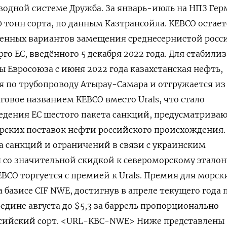
водной системе Дружба. За январь-июль на НПЗ Ге
0 тонн сорта, по данным Казтрансойла. KEBCO остает
енных вариантов замещения среднесернистой росс
рго ЕС, введённого 5 декабря 2022 года. Для стабили
ы Евросоюза с июня 2022 года казахстанская нефть,
я по трубопроводу Атырау-Самара и отгружается из
говое названием KEBCO вместо Urals, что стало
едения ЕС шестого пакета санкций, предусматрива
рских поставок нефти российского происхождения.
а санкций и ограничений в связи с украинским
со значительной скидкой к североморскому эталон
BCO торгуется с премией к Urals. Премия для морск
а базисе CIF NWE, достигнув в апреле текущего года 
ередине августа до $5,3 за баррель пропорционально
ссийский сорт. <URL-KBC-NWE> Ниже представлены