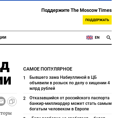
Поддержите The Moscow Times
ПОДДЕРЖАТЬ
ЦИИ
EN
нд
САМОЕ ПОПУЛЯРНОЕ
ии
Бывшего зама Набиуллиной в ЦБ
1
объявили в розыск по делу о хищении 4
млрд рублей
Отказавшийся от российского паспорта
2
банкир-миллиардер может стать самым
богатым человеком в Европе
сторы