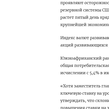
проявляют осторожнос
резервной системы США
растет пятый день кря
крупнейшей экономик
Индекс валют развиваю
акций развивающихся р
Южноафриканский ранд 
общая потребительская
исчислении с 5,4% в и
«Хотя заместитель гла
ключевую ставку на уро
утверждать, что склон
повышения ставки на з