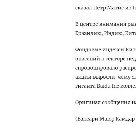
сказал Петр Матис из In
В центре внимания рын
Бразилию, Индию, Кита
Фондовые индексы Кита
опасений о секторе н
спровоцировало распр
акции выросли, чему 
гиганта Baidu Inc колл
Оригинал сообщения на
(Бансари Маюр Камдар 