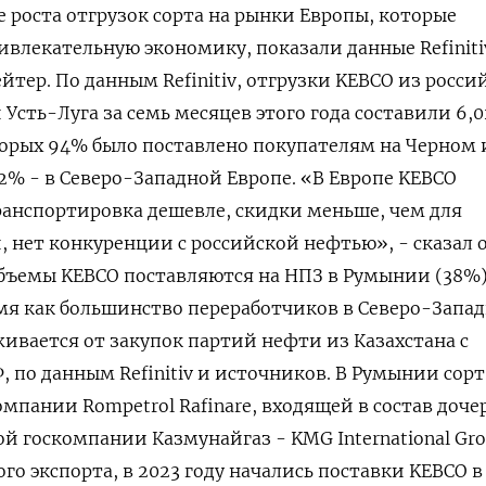
е роста отгрузок сорта на рынки Европы, которые
ивлекательную экономику, показали данные Refiniti
йтер. По данным Refinitiv, oтгрузки KEBCO из росси
Усть-Луга за семь месяцев этого года составили 6,0
орых 94% было поставлено покупателям на Черном 
2% - в Северо-Западной Европе. «В Европе KEBCO
ранспортировка дешевле, скидки меньше, чем для
, нет конкуренции с российской нефтью», - сказал 
бъемы KEBCO поставляются на НПЗ в Румынии (38%)
емя как большинство переработчиков в Северо-Запа
живается от закупок партий нефти из Казахстана с
, по данным Refinitiv и источников. В Румынии сор
омпании Rompetrol Rafinare, входящей в состав доче
ой госкомпании Казмунайгаз - KMG International Gr
о экспорта, в 2023 году начались поставки KEBCO в