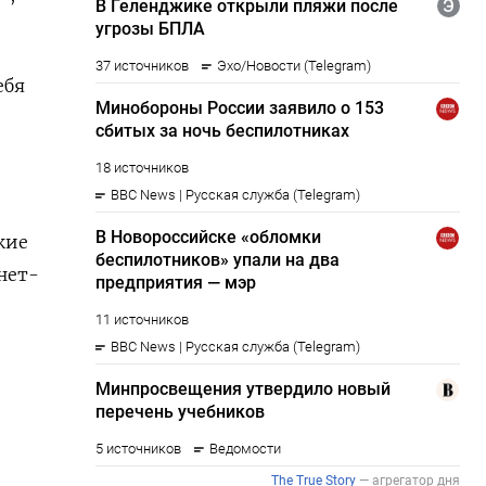
ебя
кие
нет-