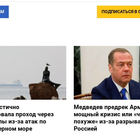
АМ
ПОДПИСАТЬСЯ В 
стично
Медведев предрек Ар
вала проход через
мощный кризис или «ч
ы из-за атак по
похуже» из-за разрыва
ерном море
Россией