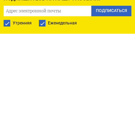
что во Внуково задержано 13 рейсов и 5
отменено, в Шереметьево 5 рейсов задержано,
ПОДПИСАТЬСЯ
в Домодедово — 7 задержано и 3 отменено.
Утренняя
Еженедельная
Аэропорт Жуковский работает в штатном
режиме.
Это четвертая атака украинских дронов на
«Москва-Сити». Первые две атаки произошли
30 июля и 1 августа, когда беспилотники
врезались в комплекс «IQ-квартал», в котором
расположены Минцифры, Минэкономразвития,
Минпромторг. Третий налет произошел в ночь
на 18 августа, когда дрон или, по версии властей,
обломки сбитого дрона повредили здание
«Экспоцентра» рядом с небоскребами.