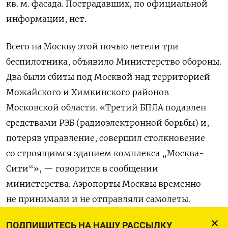
кв. м. фасада. Пострадавших, по официальной
информации, нет.
Всего на Москву этой ночью летели три
беспилотника, объявило Министерство обороны.
Два были сбиты под Москвой над территорией
Можайского и Химкинского районов
Московской области. «Третий БПЛА подавлен
средствами РЭБ (радиоэлектронной борьбы) и,
потеряв управление, совершил столкновение
со строящимся зданием комплекса „Москва-
Сити“», — говорится в сообщении
министерства. Аэропорты Москвы временно
не принимали и не отправляли самолеты.
Сервис «Яндекс Расписание» на 03:55 показывал,
ПОДПИШИТЕСЬ НА НАШУ РАССЫЛКУ