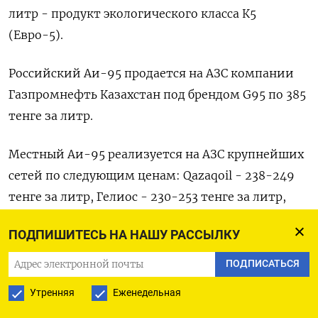
литр - продукт экологического класса К5
(Евро-5).
Российский Аи-95 продается на АЗС компании
Газпромнефть Казахстан под брендом G95 по 385
тенге за литр.
Местный Аи-95 реализуется на АЗС крупнейших
сетей по следующим ценам: Qazaqoil - 238-249
тенге за литр, Гелиос - 230-253 тенге за литр,
Sinooil - 213-235 тенге за литр, Газпромнефть
ПОДПИШИТЕСЬ НА НАШУ РАССЫЛКУ
Казахстан - 250-255 тенге за литр, по данным
участников рынка.
ПОДПИСАТЬСЯ
Утренняя
Еженедельная