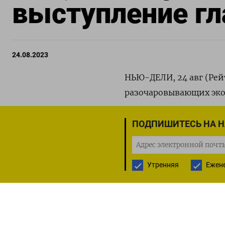
выступление г
24.08.2023
НЬЮ-ДЕЛИ, 24 авг (Рей
разочаровывающих эко
ждут выступления пре
Пауэлла в пятницу, на
ПОДПИШИТЕСЬ НА 
Фьючерсы на нефть марк
баррель, марки WTI - п
Утренняя
Ежен
По словам аналитиков,
(PMI) в производствен
экономик по всему миру