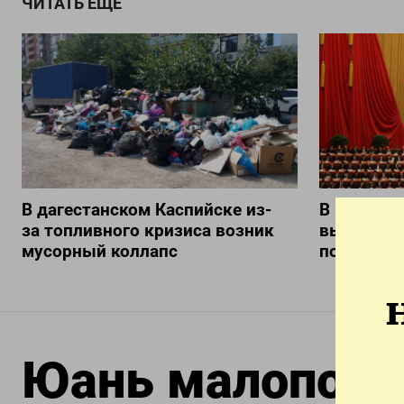
ЧИТАТЬ ЕЩЕ
В дагестанском Каспийске из-
В Китае н
за топливного кризиса возник
выезде з
мусорный коллапс
подтверж
Юань малоподв