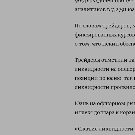
905 pips (долей проце
аналитиков в 7,2791 юа
По словам трейдеров, 
фиксированных курсов
о том, что Пекин обес
Трейдеры отметили та
ликвидности на офшор
позиции по юаню, так 
ликвидности проявилос
Юань на офшорном рынк
индекс доллара к корзи
«Сжатие ликвидности д