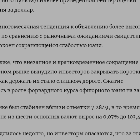
нтного пункта) сильнее приведенной Рейтер оценки
ня за доллар.
многомесячная тенденция к объявлению более высо
 по сравнению с рыночными ожиданиями свидетел
покоен сохраняющейся слабостью юаня.
кже, что внезапное и кратковременное сокращение
ном рынке вынудило инвесторов закрывать коротк
как держать их стало слишком дорого. Сжатие
ь в росте форвардного курса офшорного юаня на за
е был стабилен вблизи отметки 7,2849, в то время
не из шести основных валют вырос на 0,07% до 103,48
лилось недолго, но инвесторы опасаются, что за э