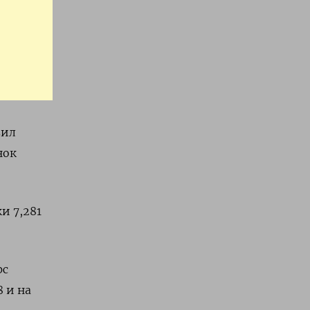
вил
нок
 7,281​
рс
8 и на