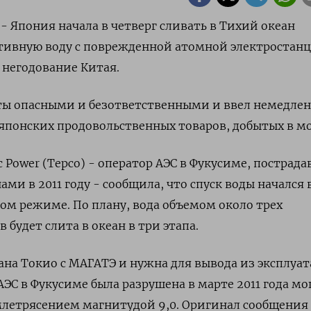
 - Япония начала в четверг сливать в Тихий океан
тивную воду с поврежденной атомной электростанц
 негодование Китая.
оты опасными и безответственными и ввел немедле
 японских продовольственных товаров, добытых в мо
c Power (Tepco) - оператор АЭС в Фукусиме, пострад
ми в 2011 году - сообщила, что спуск воды начался в
ом режиме. По плану, вода объемом около трех
будет слита в океан в три этапа.
вана Токио с МАГАТЭ и нужна для вывода из эксплуа
АЭС в Фукусиме была разрушена в марте 2011 года м
млетрясением магнитудой 9,0. Оригинал сообщения