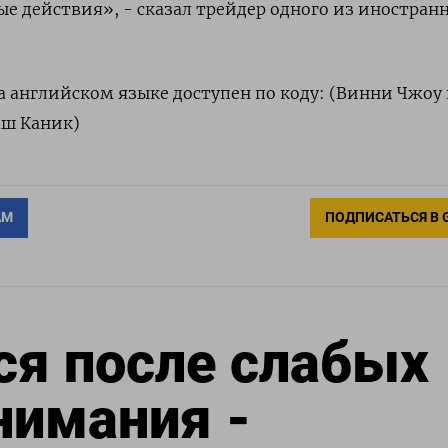
ые действия», - сказал трейдер одного из иностран
 английском языке доступен по коду: (Винни Чжоу
аш Каник)
АМ
ПОДПИСАТЬСЯ В 
ся после слабых
нимания -