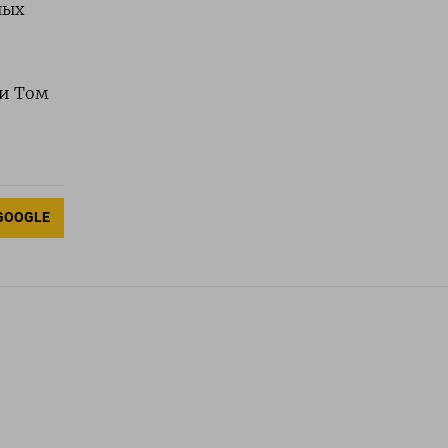
ных
 и Том
GOOGLE