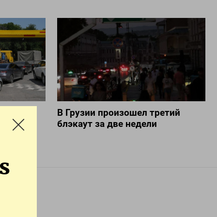
шило
В Грузии произошел третий
 в
блэкаут за две недели
более 10
s