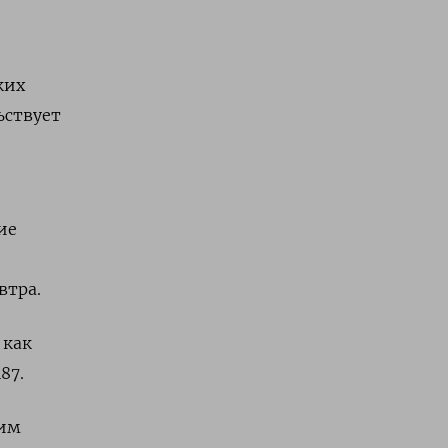
ких
ьствует
ие
втра.
 как
7​.
тим