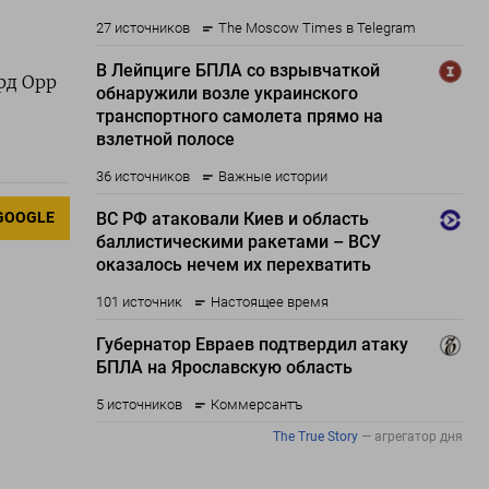
рд Орр
GOOGLE