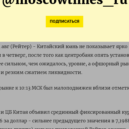
иквидности
ПОДПИСАТЬСЯ
вг (Рейтер) - Китайский юань не показывает ярко
 четверг, после того как центробанк опять устано
ее сильном, чем ожидалось, уровне, а офшорный ры
м и резким сжатием ликвидности.
ынке к 10:13 МСК был малоподвижен вблизи отметки
ии ЦБ Китая объявил срединный фиксированный ку
6 за доллар - сильнее предыдущего значения в 7,198