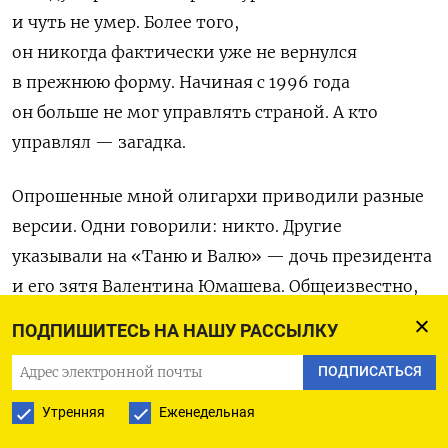
и чуть не умер. Более того,
он никогда фактически уже не вернулся
в прежнюю форму. Начиная с 1996 года
он больше не мог управлять страной. А кто
управлял — загадка.
Опрошенные мной олигархи приводили разные
версии. Одни говорили: никто. Другие
указывали на «Таню и Валю» — дочь президента
и его зятя Валентина Юмашева. Общеизвестно,
что именно семья президента Ельцина выбрала
ПОДПИШИТЕСЬ НА НАШУ РАССЫЛКУ
Путина в качестве его преемника. Более того,
ПОДПИСАТЬСЯ
Валентин Юмашев до 2022 года
оставался советником президента России.
Утренняя
Еженедельная
Значительная часть российской