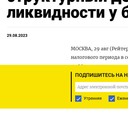
ликвидности у 
29.08.2023
МОСКВА, 29 авг (Рейте
налогового периода в 
на 29 августа составил
ПОДПИШИТЕСЬ НА 
Из банковского сектора
более 1 триллиона рубл
способствовало перехо
Утренняя
Ежен
дефицита.
В предыдущий раз дефи