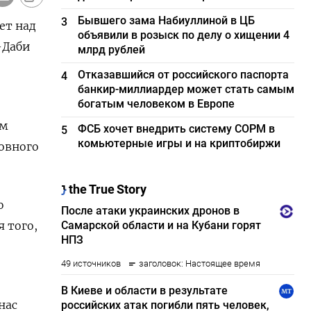
Бывшего зама Набиуллиной в ЦБ
3
ет над
объявили в розыск по делу о хищении 4
-Даби
млрд рублей
Отказавшийся от российского паспорта
4
банкир-миллиардер может стать самым
богатым человеком в Европе
ым
ФСБ хочет внедрить систему СОРМ в
5
комьютерные игры и на криптобиржи
ловного
ю
я того,
нас