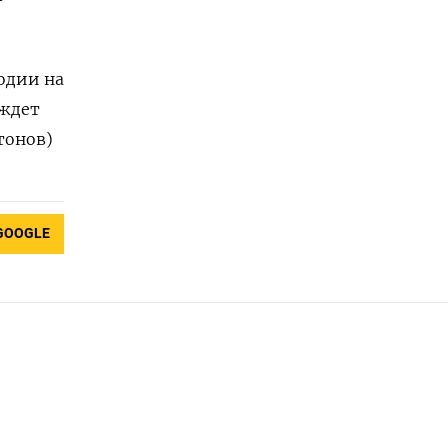
одии на
 ждет
тонов)
GOOGLE