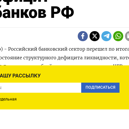
банков РФ
р) - Российский банковский сектор перешел по итог
состояние структурного дефицита ликвидности, ко
 0,7 триллиона рублей, следует из материалов ЦБР.
НАШУ РАССЫЛКУ
 в день единого налогового платежа 28 августа мог
ПОДПИСАТЬСЯ
ей только со счетов экспортеров на уплату НДПИ, чт
ду структурного баланса ликвидности в состояние
едельная
цит ликвидности отмечался 15 августа, когда ЦБР