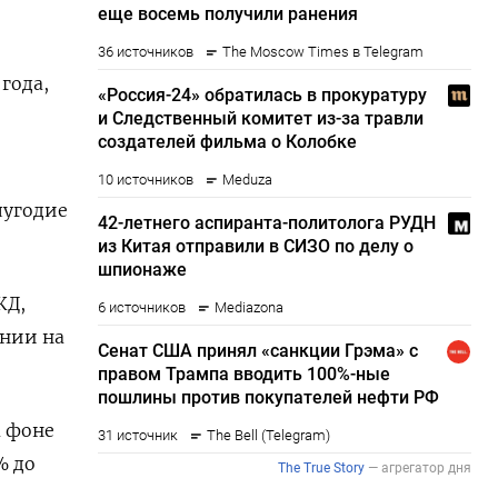
года,
лугодие
ЖД,
ании на
а фоне
% до