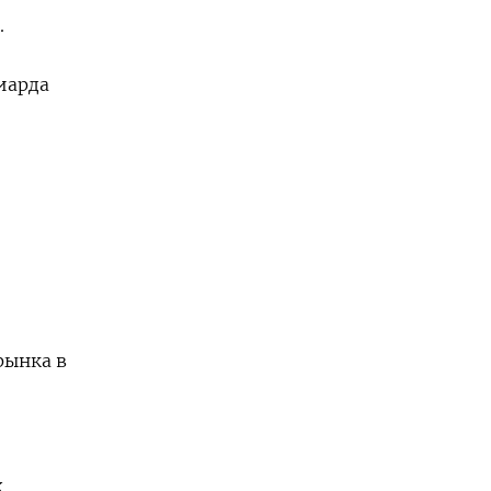
.
иарда
рынка в
х