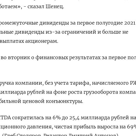
ботаем», - сказал Шенец.
омежуточные дивиденды за первое полугодие 2021 
льные дивиденды из-за ограничений и больше не
выплатах акционерам.
 во вторник о финансовых результатах за первое по
учка компании, без учета тарифа, начисляемого Р
 миллиарда рублей на фоне роста грузооборота комп
абильной ценовой конъюнктуры.
TDA сократилась на 6% до 25,4 миллиарда рублей н
ционного давления, чистая прибыль выросла на 69
. (Глеб Столяров. Редактор Дмитрий Антонов)