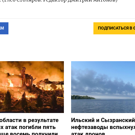
АМ
ПОДПИСАТЬСЯ В 
 области в результате
Ильский и Сызранский
х атак погибли пять
нефтезаводы вспыхну
еще восемь получили
атак дронов