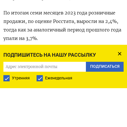
По итогам семи месяцев 2023 года розничные
продажи, по оценке Росстата, выросли на 2,4%,
тогда как за аналогичный период прошлого года
упали на 3,7%.
Розничная торговля продовольственными
ПОДПИШИТЕСЬ НА НАШУ РАССЫЛКУ
товарами, включая напитки и табачные
ПОДПИСАТЬСЯ
изделия, в июле выросла на 3,8% год к году после
Утренняя
Еженедельная
роста на 5,0% в июне и на 1,8% к предыдущему
месяцу. Розничная торговля
непродовольственными товарами увеличилась
на 17,2% после роста на 15,1% месяцем ранее и на
5,4% в месячном выражении.