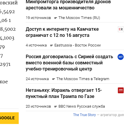
удовский
26,5492
,06 1
18,5002
4,1003
179
17
,2971
ское
GOOGLE