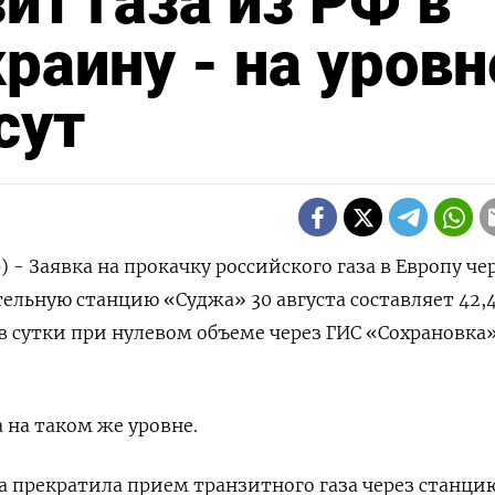
ит газа из РФ в
раину - на уровн
сут
) - Заявка на прокачку российского газа в Европу че
ельную станцию «Суджа» 30 августа составляет 42,
 сутки при нулевом объеме через ГИС «Сохрановка»
 на таком же уровне.
на прекратила прием транзитного газа через станци