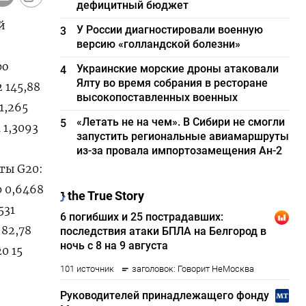
дефицитный бюджет
й
У России диагностировали военную
3
версию «голландской болезни»
ро
Украинские морские дроны атаковали
4
Ялту во время собрания в ресторане
2 145,88
высокопоставленных военных
1,265
«Летать не на чем». В Сибири не смогли
5
1 1,3093
запустить региональные авиамаршруты
из-за провала импортозамещения Ан-2
юты G20:
р 0,6468
531
 82,78
0 15