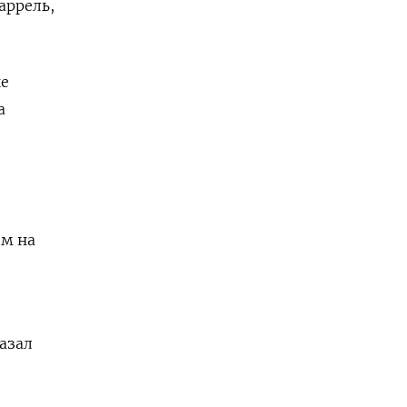
аррель,
ые
а
м на
азал