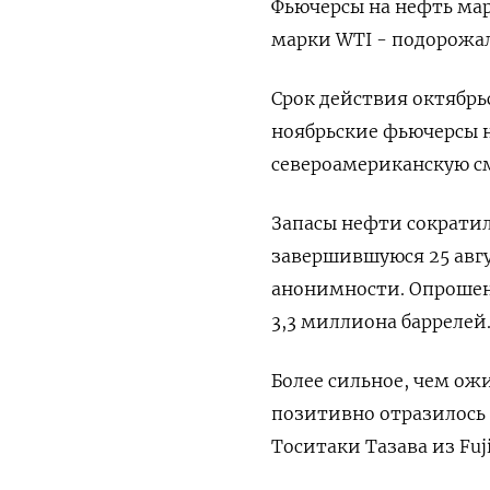
Фьючерсы на нефть марк
марки WTI - подорожали
Срок действия октябрьс
ноябрьские фьючерсы на
североамериканскую сме
Запасы нефти сократил
завершившуюся 25 авгу
анонимности. Опрошен
3,3 миллиона баррелей
Более сильное, чем ож
позитивно отразилось 
Тоситаки Тазава из Fujit