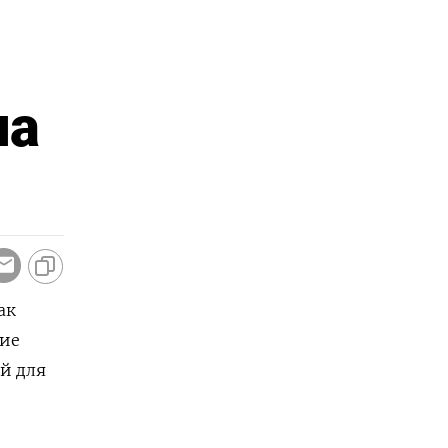
на
ак
ние
й для