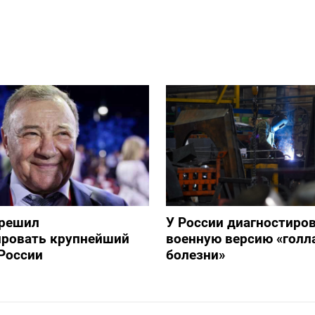
зрешил
У России диагностиро
ировать крупнейший
военную версию «голл
России
болезни»