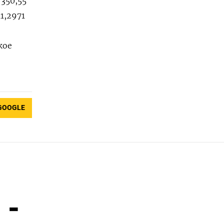
 350,55
11,2971
кое
GOOGLE
 -