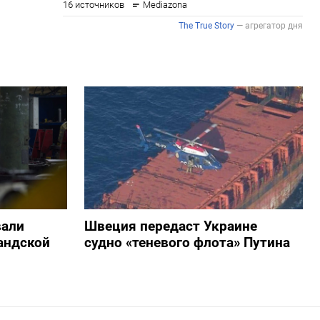
вали
Швеция передаст Украине
андской
судно «теневого флота» Путина