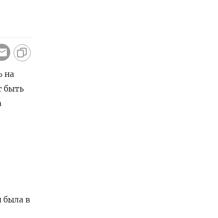
% на
т быть
а
 была в