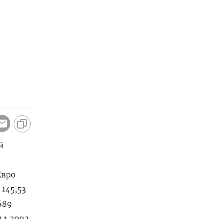
й
Евро
 145,53
2689
1 1,3093