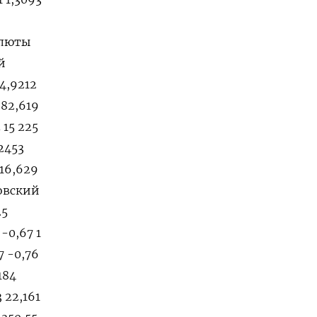
алюты
й
 4,9212
 82,619
 15 225
,2453
 16,629
довский
25
-0,67 1
7 -0,76
184
3 22,161