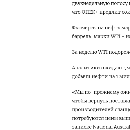
двухнедельную полосу
что ОПЕК+ продлит сок
Фьючерсы на нефть марк
баррель, марки WTI - на
За неделю WTI подорожа
Аналитики ожидают, ч
добычи нефти на 1 мил
«Мы по-прежнему ожид
чтобы вернуть поставк
производителей сланц
потребуются цены выше 
записке National Austral