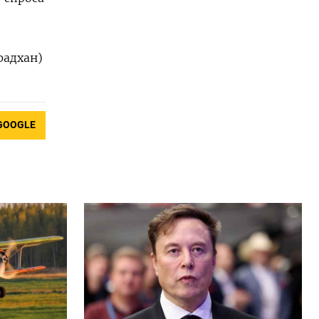
радхан)
GOOGLE