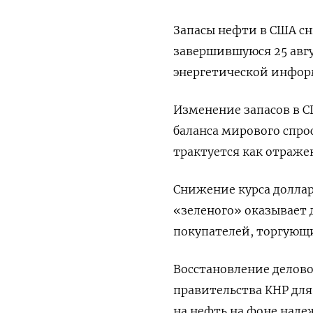
Запасы нефти в США сн
завершившуюся 25 авгу
энергетической информ
Изменение запасов в С
баланса мирового спро
трактуется как отраж
Снижение курса доллар
«зеленого» оказывает д
покупателей, торгующи
Восстановление делово
правительства КНР для
на нефть на фоне наде