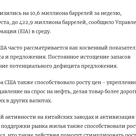
изились на 10,6 миллиона баррелей за неделю,
ста, до 422,9 миллиона баррелей, сообщило Управл
ации (EIA) в среду.
ША часто рассматривается как косвенный показател
са и предложения. Постоянное истощение запасов
ение потенциального дефицита предложения.
а США также способствовало росту цен - укреплени
авление на спрос на нефть, делая товар более доро
х в других валютах.
й активности на китайских заводах и активизация
 поддержки рынка жилья также способствовали рос
жд, что такие действия помогут стимулировать рост