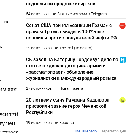
ение
ь
е
гим для
 усилий
ту цен
 спроса