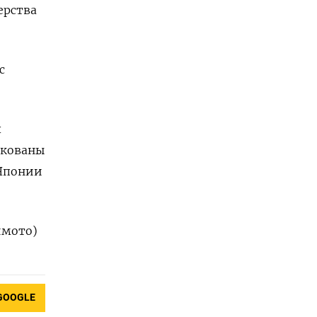
ерства
с
х
икованы
 Японии
имото)
GOOGLE