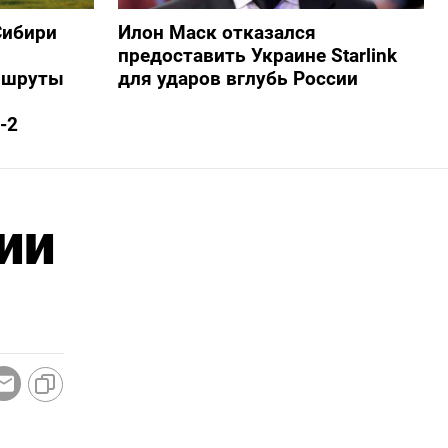
Сибири
Илон Маск отказался
предоставить Украине Starlink
ршруты
для ударов вглубь России
-2
ии
и