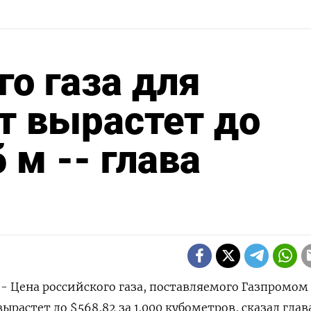
го газа для
т вырастет до
 м -- глава
 - Цена российского газа, поставляемого Газпромом
ырастет до $568,82 за 1.000 кубометров, сказал глав