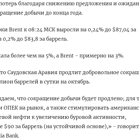
 потерь благодаря снижению предложения и ожида
ращение добычи до конца года.
и Brent к 08:24 МСК выросли на 0,24% до $87,04 за
 0,2% до $83,8 за баррель.
ла более чем на 5%, а Brent - примерно на 3%.
то Саудовская Аравия продлит добровольное сокра
лион баррелей в сутки на октябрь.
аем, что сокращение добычи будет продлено; для 
и ОПЕК на рынок, а также стимулировать американ
евой нефти к увеличению буровой активности,
$90 за баррель (на устойчивой основе),» - говорит
ia Bank.