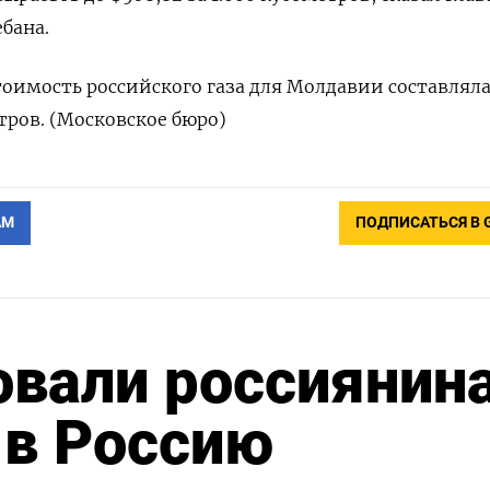
бана.
стоимость российского газа для Молдавии составлял
етров. (Московское бюро)
АМ
ПОДПИСАТЬСЯ В 
овали россиянин
 в Россию