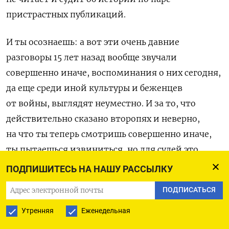
пристрастных публикаций.
И ты осознаешь: а вот эти очень давние
разговоры 15 лет назад вообще звучали
совершенно иначе, воспоминания о них сегодня,
да еще среди иной культуры и беженцев
от войны, выглядят неуместно. И за то, что
действительно сказано второпях и неверно,
на что ты теперь смотришь совершенно иначе,
ты пытаешься извиниться, но для судей это
лишь усугубляет твою вину. И тут же откуда-то
ПОДПИШИТЕСЬ НА НАШУ РАССЫЛКУ
сбоку раздаются голоса: ага, это он лижет сапог,
ПОДПИСАТЬСЯ
которым его пинают.
Утренняя
Еженедельная
А потом ты просто понимаешь, что всё рухнуло.