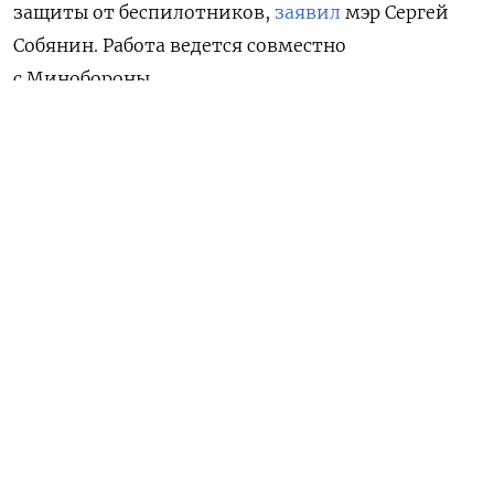
защиты от беспилотников,
заявил
мэр Сергей
Собянин. Работа ведется совместно
с Минобороны.
По словам Собянина, после атак дронов
на Москву военное ведомство обратилось
к городским властям по поводу переустройства
позиций ПВО. Во время обсуждения возник
вопрос о сроках.
«Меня спросили, это надо сделать за месяц?
Я говорю: за сутки. И на протяжении последних
нескольких недель мы действительно в течение
суток по запросу Министерства обороны создаем
новые объекты ПВО. Иногда не успевает остыть