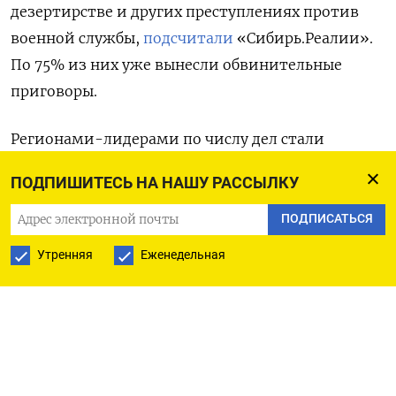
дезертирстве и других преступлениях против
военной службы,
подсчитали
«Сибирь.Реалии».
По 75%
из них уже вынесли обвинительные
приговоры.
Регионами-лидерами по числу дел стали
Московская (
201)
, Ростовская (156)
ПОДПИШИТЕСЬ НА НАШУ РАССЫЛКУ
и Свердловская области (
121)
, а также
Приморский край (118). Далее идут Самарская
ПОДПИСАТЬСЯ
(115), Калининградская (111) и Челябинская
Утренняя
Еженедельная
области (102).
При этом количество дел против
военнослужащих неуклонно растет: так, в январе
их было 82, в марте — 378, а в июле — уже 522.