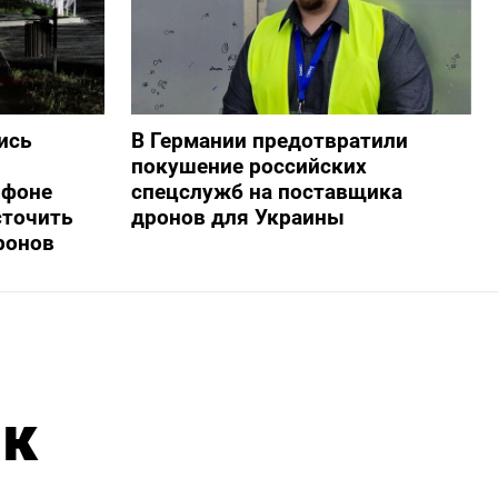
ись
В Германии предотвратили
покушение российских
 фоне
спецслужб на поставщика
сточить
дронов для Украины
ронов
 к