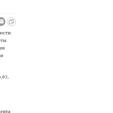
ности
оты
рым
ми
,67,
цента