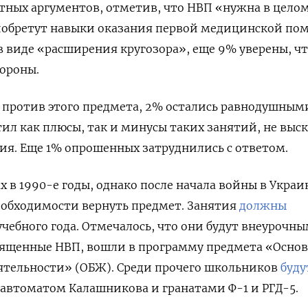
тных аргументов, отметив, что НВП «нужна в целом
риобретут навыки оказания первой медицинской по
 в виде «расширения кругозора», еще 9% уверены, ч
ороны.
 против этого предмета, 2% остались равнодушным
л как плюсы, так и минусы таких занятий, не выск
я. Еще 1% опрошенных затруднились с ответом.
 в 1990-е годы, однако после начала войны в Украи
еобходимости вернуть предмет. З
анятия
должны
учебного года. Отмечалось, что они будут внеурочны
вященные НВП, вошли в программу предмета «Осно
ятельности» (ОБЖ). Среди прочего школьников
буду
автоматом Калашникова и гранатами Ф-1 и РГД-5.