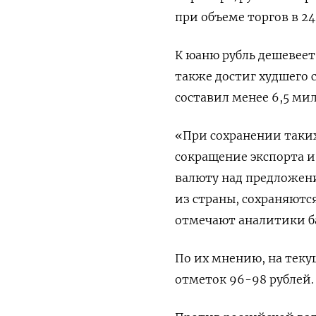
при объеме торгов в 2
К юаню рубль дешевеет 
также достиг худшего с
составил менее 6,5 ми
«При сохранении таки
сокращение экспорта 
валюту над предложени
из страны, сохраняют
отмечают аналитики б
По их мнению, на текущ
отметок 96-98 рублей.