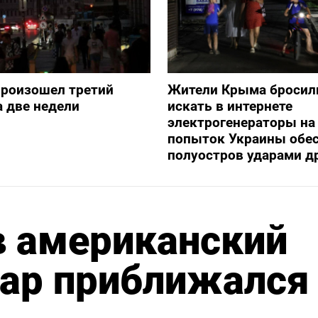
произошел третий
Жители Крыма бросил
а две недели
искать в интернете
электрогенераторы на
попыток Украины обе
полуостров ударами д
в американский
ар приближался