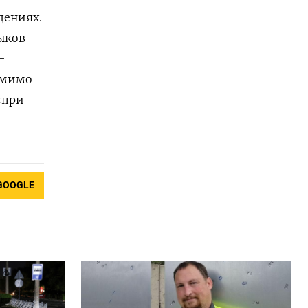
дениях.
ыков
—
омимо
«при
GOOGLE