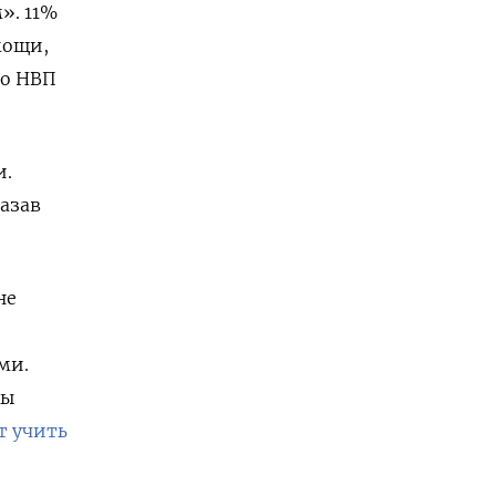
». 11%
мощи,
то НВП
и.
азав
не
ми.
вы
т учить