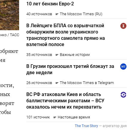
нко / ТАСС
добряют
ия
ности,
нных
оворят
тобы