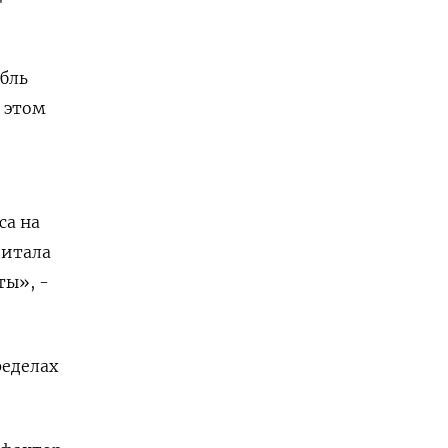
убль
и этом
са на
питала
ты», -
ределах