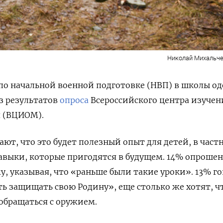
Николай Михальче
по начальной военной подготовке (НВП) в школы о
из результатов
опроса
Всероссийского центра изучен
я (ВЦИОМ).
ют, что это будет полезный опыт для детей, в част
авыки, которые пригодятся в будущем.
14% опроше
, указывая, что «раньше были такие уроки».
13% г
ь защищать свою Родину», еще столько же хотят, ч
обращаться с оружием.