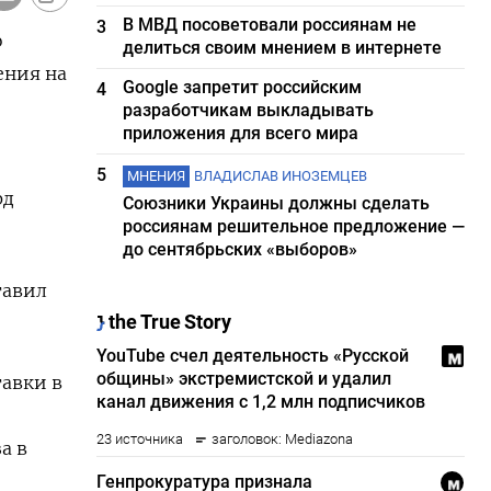
В МВД посоветовали россиянам не
3
о
делиться своим мнением в интернете
ения на
Google запретит российским
4
разработчикам выкладывать
приложения для всего мира
5
МНЕНИЯ
ВЛАДИСЛАВ ИНОЗЕМЦЕВ
рд
Союзники Украины должны сделать
россиянам решительное предложение —
до сентябрьских «выборов»
тавил
тавки в
а в