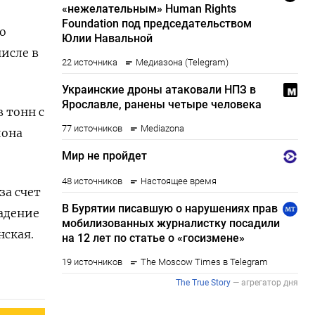
о
исле в
 тонн с
иона
за счет
падение
нская.