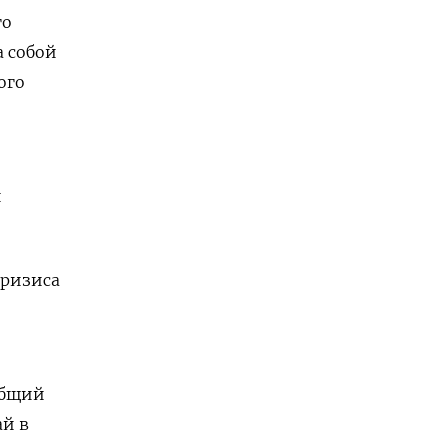
го
а собой
ого
й
кризиса
общий
ай в