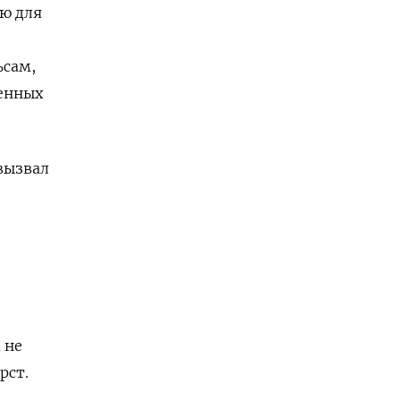
ую для
ьсам,
енных
вызвал
 не
рст.