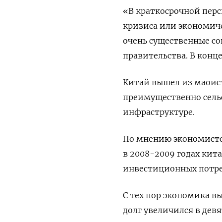
«В краткосрочной пер
кризиса или экономиче
очень существенные со
правительства. В конц
Китай вышел из маоист
преимущественно сель
инфраструктуре.
По мнению экономисто
в 2008-2009 годах кит
инвестиционных потре
С тех пор экономика в
долг увеличился в дев