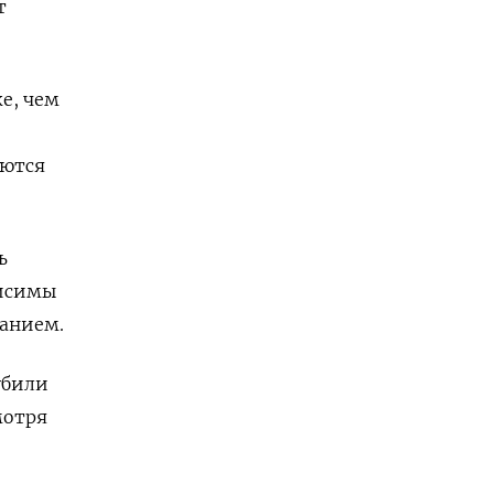
т
е, чем
аются
ь
висимы
ванием.
убили
мотря