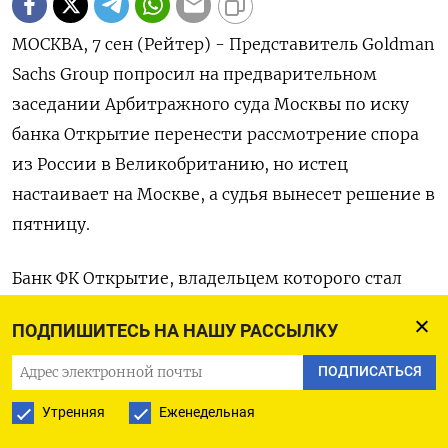
МОСКВА, 7 сен (Рейтер) - Представитель Goldman
Sachs Group попросил на предварительном
заседании Арбитражного суда Москвы по иску
банка Открытие перенести рассмотрение спора
из России в Великобританию, но истец
настаивает на Москве, а судья вынесет решение в
пятницу.
Банк ФК Открытие, владельцем которого стал
госбанк ВТБ, подал 31 июля иск о солидарном
ПОДПИШИТЕСЬ НА НАШУ РАССЫЛКУ
взыскании с компаний Goldman Sachs
International, Goldman Sachs Group и Goldman
ПОДПИСАТЬСЯ
Sachs & Co LLC задолженности на сумму 614,74
Утренняя
Еженедельная
миллиона рублей по соглашению о деривативах.