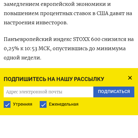
замедлением европейской экономики и
повышением процентных ставок в США давят на
настроения инвесторов.
Панъевропейский индекс STOXX 600 снизился на
0,25% к 10:53 МСК, опустившись до минимума
одной недели.
Чувствительный к изменениям ставок
ПОДПИШИТЕСЬ НА НАШУ РАССЫЛКУ
технологический сектор отступил на 0,8% на
ПОДПИСАТЬСЯ
фоне роста доходности казначейских облигаций
США после того, как более сильные, чем
Утренняя
Еженедельная
ожидалось, данные PMI американского сектора
услуг в среду подогрели опасения, что
процентные ставки будут оставаться высокими