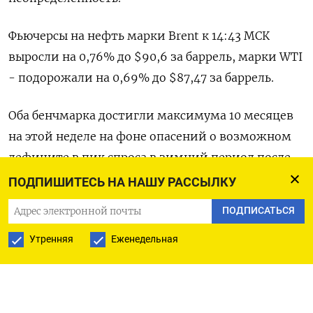
Фьючерсы на нефть марки Brent к 14:43 МСК
выросли на 0,76% до $90,6 за баррель, марки WTI
- подорожали на 0,69% до $87,47 за баррель.
Оба бенчмарка достигли максимума 10 месяцев
на этой неделе на фоне опасений о возможном
дефиците в пик спроса в зимний период после
того, как Саудовская Аравия и Россия продлили
ПОДПИШИТЕСЬ НА НАШУ РАССЫЛКУ
добровольное сокращение поставок до конца
ПОДПИСАТЬСЯ
года.
Утренняя
Еженедельная
Трейдеры, вчера фиксировавшие прибыль,
возвращаются, поскольку считают, что путь
наименьшего сопротивления, безусловно, лежит